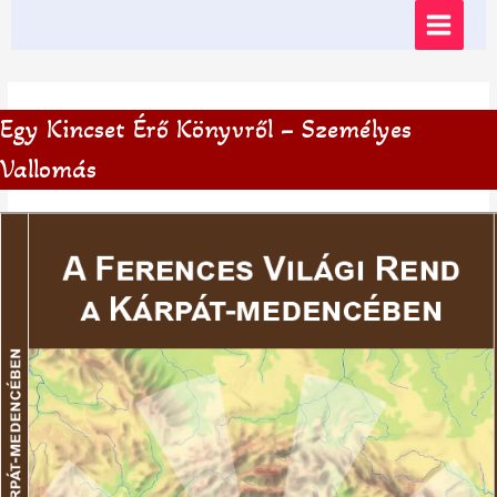
Skip
MAIN
to
content
MENU
Egy Kincset Érő Könyvről – Személyes
Vallomás