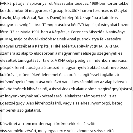
FVR kárpátaljai alapítványairól. Visszatekintését az 1989-ben történtekkel
kezdi, amikor öt magyarországi pap, közülük három ferences is (Zatykó
László, Majnek Antal, Radics Dávid) kitelepült Ukrajnába a katolikus
magyarok szolgálatára. Támogatásukra két FVR tag alapítványokat hozott
létre. Tálas Mária 1991-ben a Kárpátaljai Ferences Missziós Alapítványt
(KFMA), majd öt évvel később Majnek Antal püspök atya felkérésére
Magyari Erzsébet a Kárpátalja Hitéletéért Alapítványt (KHA). A KFMA
számára az alapító elsősorban a magyar nemzetiségű szegények és
elesettek támogatását írta elő. A KHA célja pedig a mindenkori munkácsi
püspök fennhatósága alá tartozó –magyar nyelvű oktatással, neveléssel,
kultúrával, műemlékvédelemmel és szociális segítéssel foglalkozó-
intézmények támogatása volt. Szó van a beszámolóban az alapítványok
működésének kihívásairól, a tiszai árvizek alatti drámai segítségnyújtásról,
az ingyenkonyhák működtetéséről, élelmiszer támogatásról, s az
Egészségügyi Alap létrehozásáról, vagyis az éhes, nyomorgó, beteg
emberek szolgálatáról.
Köszönet a –nem mindennapi történetekkel is átszőtt-
visszaemlékezésért, mely egyszerre volt számomra szívszorító,