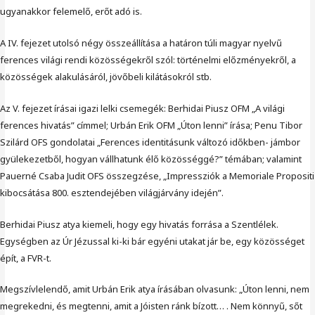
ugyanakkor felemelő, erőt adó is.
A IV. fejezet utolsó négy összeállítása a határon túli magyar nyelvű
ferences világi rendi közösségekről szól: történelmi előzményekről, a
közösségek alakulásáról, jövőbeli kilátásokról stb.
Az V. fejezet írásai igazi lelki csemegék: Berhidai Piusz OFM „A világi
ferences hivatás” címmel; Urbán Erik OFM „Úton lenni” írása; Penu Tibor
Szilárd OFS gondolatai „Ferences identitásunk változó időkben- jámbor
gyülekezetből, hogyan vállhatunk élő közösséggé?” témában; valamint
Pauerné Csaba Judit OFS összegzése, „Impressziók a Memoriale Propositi
kibocsátása 800. esztendejében világjárvány idején”.
Berhidai Piusz atya kiemeli, hogy egy hivatás forrása a Szentlélek.
Egységben az Úr Jézussal ki-ki bár egyéni utakat jár be, egy közösséget
épít, a FVR-t.
Megszívlelendő, amit Urbán Erik atya írásában olvasunk: „Úton lenni, nem
megrekedni, és megtenni, amit a Jóisten ránk bízott… . Nem könnyű, sőt