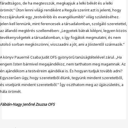
fáradtságos, de ha megtesszük, megkapjuk a lelki békét és a lelki
örömöt.” Úton lenni világi rendiként a Regula szerint azt is jelenti, hogy
hozzájárulunk egy „testvéribb és evangéliumibb” világ születéséhez.
Jelen kell lennünk, mint ferencesek a társadalomban, szolgáló szeretettel,
az állandó megtérés szellemében: „Legyetek bátrak kilépni, legyen közös
tevékenységetek a társadalomban, s így fogjátok megmutatni, és nem
utolsó sorban megköszönni, visszaadni a jót, ami a Jóistentől származik.”
A könyv Pauerné Csaba Judit OFS gyönyörű tanúságtételével zárul. „Ha
engem Isten bármivel megajándékoz, nem tarthatom meg magamnak. Az
én ajándékom a testvéreim ajándékai is. És hogyan tudjuk tovább adni?
Egyszerűen úgy, hogy szeretetből élünk, tegyünk mindent szeretetből,
és viseljünk mindent szeretetből.” Így oszthatom meg az újjászületés, a
hála örömét.
Fábián-Nagy Jenőné Zsuzsa OFS
Post