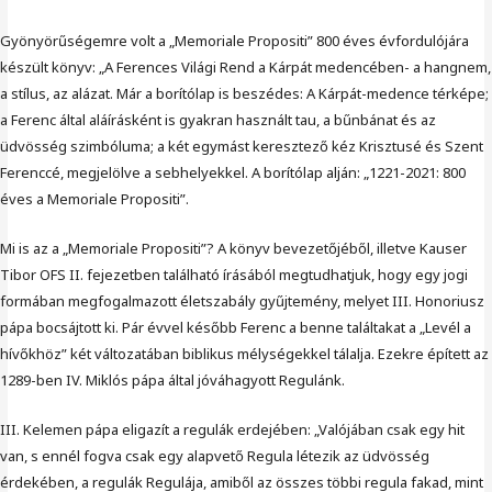
Gyönyörűségemre volt a „Memoriale Propositi” 800 éves évfordulójára
készült könyv: „A Ferences Világi Rend a Kárpát medencében- a hangnem,
a stílus, az alázat. Már a borítólap is beszédes: A Kárpát-medence térképe;
a Ferenc által aláírásként is gyakran használt tau, a bűnbánat és az
üdvösség szimbóluma; a két egymást keresztező kéz Krisztusé és Szent
Ferenccé, megjelölve a sebhelyekkel. A borítólap alján: „1221-2021: 800
éves a Memoriale Propositi”.
Mi is az a „Memoriale Propositi”? A könyv bevezetőjéből, illetve Kauser
Tibor OFS II. fejezetben található írásából megtudhatjuk, hogy egy jogi
formában megfogalmazott életszabály gyűjtemény, melyet III. Honoriusz
pápa bocsájtott ki. Pár évvel később Ferenc a benne találtakat a „Levél a
hívőkhöz” két változatában biblikus mélységekkel tálalja. Ezekre épített az
1289-ben IV. Miklós pápa által jóváhagyott Regulánk.
III. Kelemen pápa eligazít a regulák erdejében: „Valójában csak egy hit
van, s ennél fogva csak egy alapvető Regula létezik az üdvösség
érdekében, a regulák Regulája, amiből az összes többi regula fakad, mint