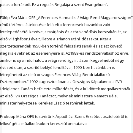
patak a forrásból. Ez a regulák Regulája a szent Evangélium”.
Fülöp Éva Mária OFS „A Ferences Harmadik, / Világi Rend Magyarországon”
című történeti áttekintése felöleli a ferencesek hazánkba való
letelepedésétől kezdve, a tatárjárás és a török hódítás korszakán át, az
első világháború éveit, illetve a Trianon utáni időszakot. Kitér a
szerzetesrendek 1950-ben történő feloszlatásának és az azt követő
illegális éveknek az eseményeire is. Az1989-es rendszerváltáshoz érve,
amikor is újra indulhatott a világi rend, így ír: „Isten kegyelméből négy
évtized után, a szorító béklyó lehulltával, 1990-ben hazánkban is
létrejöhetett az első országos Ferences Világi Rendi találkozó
Esztergomban.” 1992 augusztusában az Országos Káptalannal a FVR
Ideiglenes Tanács befejezte működését, és a küldöttek megválasztották
az első FVR Országos Tanácsot, melynek minisztere Németh Béla,
miniszter helyettese Kerekes László testvérek lettek.
Prokopp Mária OFS testvérünk Árpádházi Szent Erzsébet tiszteletéről ír,
lelkiségét a műalkotásokon keresztül bemutatva.