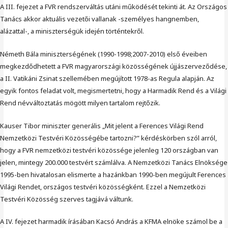
A III. fejezet a FVR rendszerváltás utáni működését tekinti át. Az Országos
Tanács akkor aktuális vezetői vallanak -személyes hangnemben,
alázattal-, a miniszterségük idején történtekről.
Németh Bála miniszterségének (1990-1998;2007-2010) első éveiben
megkezdődhetett a FVR magyarországi közösségének újjászerveződése,
a II. Vatikáni Zsinat szellemében megújított 1978-as Regula alapján. Az
egyik fontos feladat volt, megismertetni, hogy a Harmadik Rend és a Világi
Rend névváltoztatás mögött milyen tartalom rejtőzik.
Kauser Tibor miniszter generális „Mit jelent a Ferences Világi Rend
Nemzetközi Testvéri Közösségébe tartozni?” kérdéskörben szól arról,
hogy a FVR nemzetközi testvéri közössége jelenleg 120 országban van
jelen, mintegy 200.000 testvért számlálva. A Nemzetközi Tanács Elnöksége
1995-ben hivatalosan elismerte a hazánkban 1990-ben megújult Ferences
Világi Rendet, országos testvéri közösségként. Ezzel a Nemzetközi
Testvéri Közösség szerves tagjává váltunk.
A IV. fejezet harmadik írásában Kacsó András a KFMA elnöke számol be a