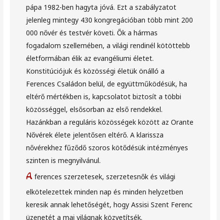
pápa 1982-ben hagyta jóvá. Ezt a szabályzatot
jelenleg mintegy 430 kongregációban több mint 200
000 nővér és testvér követi. Ők a hármas
fogadalom szellemében, a világi rendinél kötöttebb
életformában élik az evangéliumi életet.
Konstitúciójuk és közösségi életük önálló a
Ferences Családon belül, de együttműködésük, ha
eltérő mértékben is, kapcsolatot biztosít a többi
közösséggel, elsősorban az első rendekkel.
Hazánkban a reguláris közösségek között az Orante
Nővérek élete jelentősen eltérő. A klarissza
nővérekhez fűződő szoros kötődésük intézményes
szinten is megnyilvánul.
A
ferences szerzetesek, szerzetesnők és világi
elkötelezettek minden nap és minden helyzetben
keresik annak lehetőségét, hogy Assisi Szent Ferenc
üzenetét a mai világnak közvetítsék.