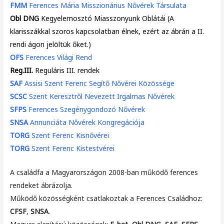
FMM
Ferences Mária Misszionárius Nővérek Társulata
Obl DNG
Kegyelemosztó Miasszonyunk Oblátái (A
klarisszákkal szoros kapcsolatban élnek, ezért az ábrán a II.
rendi ágon jelöltük őket.)
OFS
Ferences Világi Rend
Reg.III.
Reguláris III. rendek
SAF
Assisi Szent Ferenc Segítő Nővérei Közössége
SCSC
Szent Keresztről Nevezett Irgalmas Nővérek
SFPS
Ferences Szegénygondozó Nővérek
SNSA
Annunciáta Nővérek Kongregációja
TORG
Szent Ferenc Kisnővérei
TORG
Szent Ferenc Kistestvérei
A családfa a Magyarországon 2008-ban működő ferences
rendeket ábrázolja.
Működő közösségként csatlakoztak a Ferences Családhoz:
CFSF
,
SNSA
.