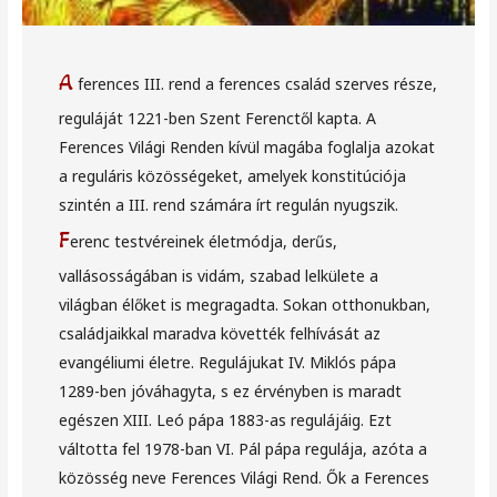
A
ferences III. rend a ferences család szerves része,
reguláját 1221-ben Szent Ferenctől kapta. A
Ferences Világi Renden kívül magába foglalja azokat
a reguláris közösségeket, amelyek konstitúciója
szintén a III. rend számára írt regulán nyugszik.
F
erenc testvéreinek életmódja, derűs,
vallásosságában is vidám, szabad lelkülete a
világban élőket is megragadta. Sokan otthonukban,
családjaikkal maradva követték felhívását az
evangéliumi életre. Regulájukat IV. Miklós pápa
1289-ben jóváhagyta, s ez érvényben is maradt
egészen XIII. Leó pápa 1883-as regulájáig. Ezt
váltotta fel 1978-ban VI. Pál pápa regulája, azóta a
közösség neve Ferences Világi Rend. Ők a Ferences