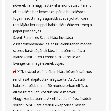
nővérek nem hagyhatták el a monostort. Ferenc
elképzeléseihez képest csupán a böjtölésben
fogalmazott meg szigorúbb szabályokat. Klára
regulájára két nappal halála előtt érkezett meg a
pápai jóváhagyás.
Szent Ferenc és Szent Klára hivatása
összefonódásának, és az Úr jelenlétében megélt
szoros barátságának köszönhetően tehát, a
Klarisszákat Isten Ferenc által vezette az
Evangélium megélésének útján.
A
XIII. század első felében Klára követői számos
rendházat alapítottak világszerte. Az Apátnő
halálakor több mint 150 monostorban élték az
általa írt regulát, köztük már a magyar
Nagyszombatban is. Az elkövetkező évszázadok
során Szent Klára eredeti elképzelései lassan