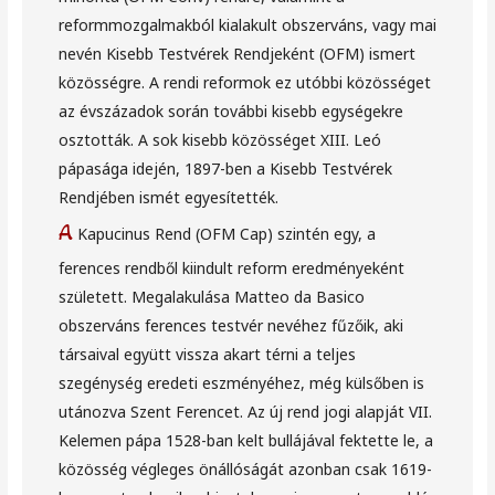
reformmozgalmakból kialakult obszerváns, vagy mai
nevén Kisebb Testvérek Rendjeként (OFM) ismert
közösségre. A rendi reformok ez utóbbi közösséget
az évszázadok során további kisebb egységekre
osztották. A sok kisebb közösséget XIII. Leó
pápasága idején, 1897-ben a Kisebb Testvérek
Rendjében ismét egyesítették.
A
Kapucinus Rend (OFM Cap) szintén egy, a
ferences rendből kiindult reform eredményeként
született. Megalakulása Matteo da Basico
obszerváns ferences testvér nevéhez fűzőik, aki
társaival együtt vissza akart térni a teljes
szegénység eredeti eszményéhez, még külsőben is
utánozva Szent Ferencet. Az új rend jogi alapját VII.
Kelemen pápa 1528-ban kelt bullájával fektette le, a
közösség végleges önállóságát azonban csak 1619-