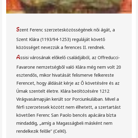
S
zent Ferenc szerzetesközösségének női ágát, a
Szent Klára (1193/94-1253) reguláját követő
közösséget nevezzük a ferences II. rendnek.
A
ssisi városának előkelő családjából, az Offreducci-
Favarone nemzetségből való Klára még nem volt 20
esztendős, mikor hivatását felismerve felkereste
Ferencet, hogy áldását kérje az Ő követésére és az
Úrnak szentelt életre. Klára beöltözésére 1212
Virágvasárnapján került sor Porciunkulában. Mivel a
férfi szerzetesek között nem élhetett, a szertartást
követően Ferenc San Paolo bencés apácáira bízta
mindaddig, „amíg a Magasságbeli másként nem
rendelkezik felőle” (CelKl).