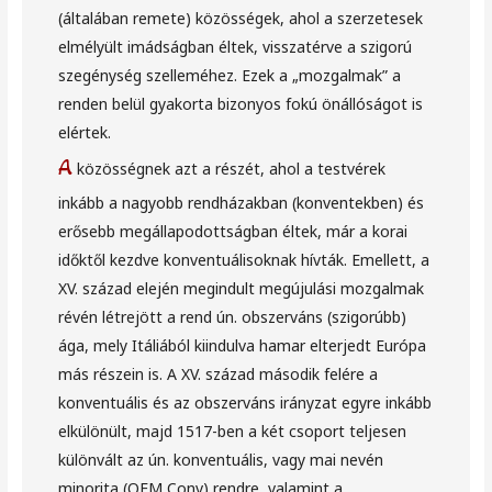
(általában remete) közösségek, ahol a szerzetesek
elmélyült imádságban éltek, visszatérve a szigorú
szegénység szelleméhez. Ezek a „mozgalmak” a
renden belül gyakorta bizonyos fokú önállóságot is
elértek.
A
közösségnek azt a részét, ahol a testvérek
inkább a nagyobb rendházakban (konventekben) és
erősebb megállapodottságban éltek, már a korai
időktől kezdve konventuálisoknak hívták. Emellett, a
XV. század elején megindult megújulási mozgalmak
révén létrejött a rend ún. obszerváns (szigorúbb)
ága, mely Itáliából kiindulva hamar elterjedt Európa
más részein is. A XV. század második felére a
konventuális és az obszerváns irányzat egyre inkább
elkülönült, majd 1517-ben a két csoport teljesen
különvált az ún. konventuális, vagy mai nevén
minorita (OFM Conv) rendre, valamint a