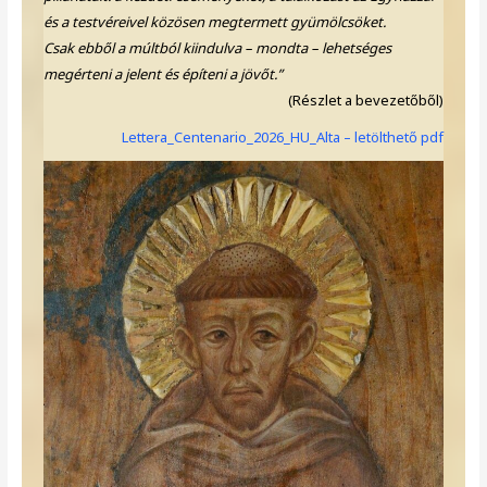
és a testvéreivel közösen megtermett gyümölcsöket.
Csak ebből a múltból kiindulva – mondta – lehetséges
megérteni a jelent és építeni a jövőt.”
(Részlet a bevezetőből)
Lettera_Centenario_2026_HU_Alta – letölthető pdf