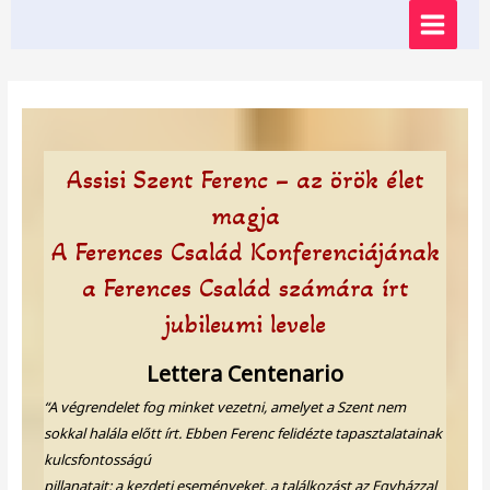
Skip
MAIN
to
content
MENU
Assisi Szent Ferenc – az örök élet
magja
A Ferences Család Konferenciájának
a Ferences Család számára írt
jubileumi levele
Lettera Centenario
“A végrendelet fog minket vezetni, amelyet a Szent nem
sokkal halála előtt írt. Ebben Ferenc felidézte tapasztalatainak
kulcsfontosságú
pillanatait: a kezdeti eseményeket, a találkozást az Egyházzal