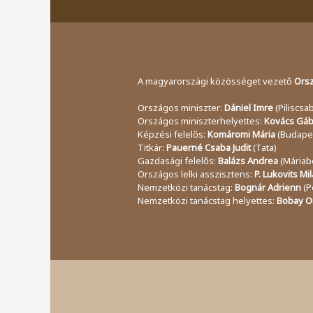
A magyarországi közösséget vezető
Orsz
Országos miniszter:
Dániel Imre
(Piliscsa
Országos miniszterhelyettes:
Kovács Gá
Képzési felelős:
Komáromi Mária
(Budape
Titkár:
Pauerné Csaba Judit
(Tata)
Gazdasági felelős:
Balázs Andrea
(Máriab
Országos lelki asszisztens:
P. Lukovits Mi
Nemzetközi tanácstag:
Bognár Adrienn
(P
Nemzetközi tanácstag helyettes:
Bobay O