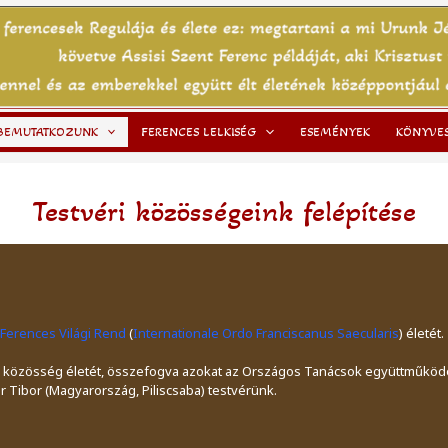
BEMUTATKOZUNK
FERENCES LELKISÉG
ESEMÉNYEK
KÖNYVE
Testvéri közösségeink felépítése
Ferences Világi Rend
(
Internationale Ordo Franciscanus Saecularis
) életét.
os közösség életét, összefogva azokat az Országos Tanácsok együttműköd
 Tibor (Magyarország, Piliscsaba) testvérünk.