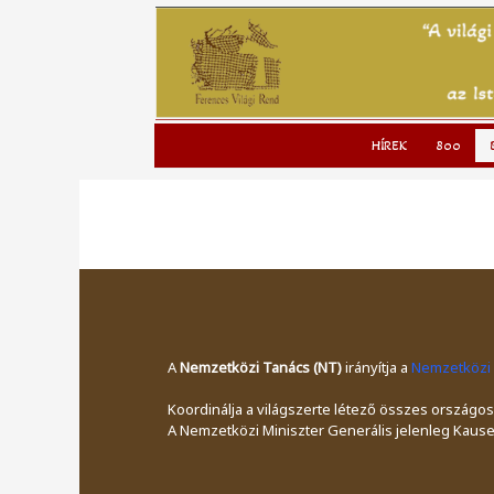
to
content
HÍREK
800
A
Nemzetközi Tanács (NT)
irányítja a
Nemzetközi 
Koordinálja a világszerte létező összes ország
A Nemzetközi Miniszter Generális jelenleg Kauser