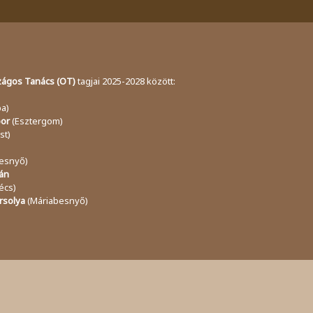
ágos Tanács (OT)
tagjai 2025-2028 között:
ba)
bor
(Esztergom)
st)
esnyő)
lán
écs)
rsolya
(Máriabesnyő)