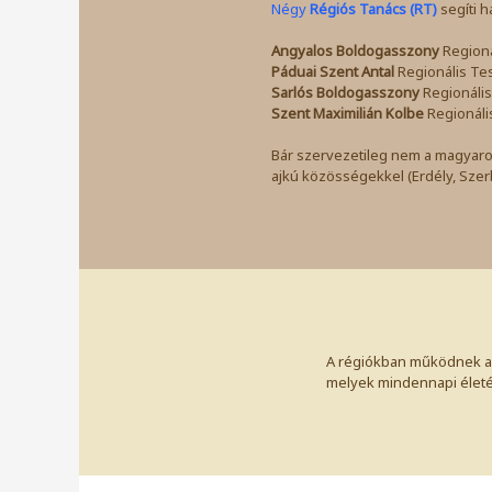
Négy
Régiós Tanács (RT)
segíti 
Angyalos Boldogasszony
Regioná
Páduai Szent Antal
Regionális Te
Sarlós Boldogasszony
Regionális
Szent Maximilián Kolbe
Regionáli
Bár szervezetileg nem a magyaro
ajkú közösségekkel (Erdély, Szer
A régiókban működnek 
melyek mindennapi életét