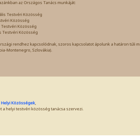
hazánkban az Országos Tanács munkáját:
lis Testvéri Közösség
stvéri Közösség
 Testvéri Közösség
s Testvéri Közösség
rszági rendhez kapcsolódnak, szoros kapcsolatot ápolunk a határon túli 
bia-Montenegro, Szlovákia).
a
Helyi Közösségek
,
 a helyi testvéri közösség tanácsa szervezi.