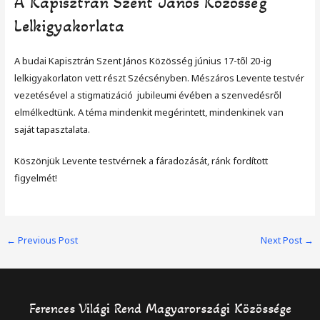
A Kapisztrán Szent János Közösség
Lelkigyakorlata
A budai Kapisztrán Szent János Közösség június 17-től 20-ig
lelkigyakorlaton vett részt Szécsényben. Mészáros Levente testvér
vezetésével a stigmatizáció jubileumi évében a szenvedésről
elmélkedtünk. A téma mindenkit megérintett, mindenkinek van
saját tapasztalata.
Köszönjük Levente testvérnek a fáradozását, ránk fordított
figyelmét!
Post
←
Previous Post
Next Post
→
navigation
Ferences Világi Rend Magyarországi Közössége