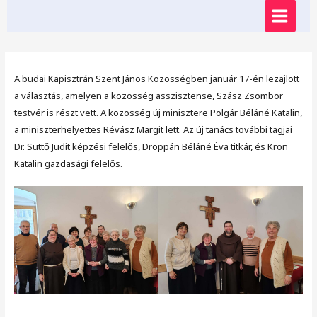
Skip
MAIN
to
content
MENU
A budai Kapisztrán Szent János Közösségben január 17-én lezajlott
a választás, amelyen a közösség asszisztense, Szász Zsombor
testvér is részt vett. A közösség új minisztere Polgár Béláné Katalin,
a miniszterhelyettes Révász Margit lett. Az új tanács további tagjai
Dr. Süttő Judit képzési felelős, Droppán Béláné Éva titkár, és Kron
Katalin gazdasági felelős.