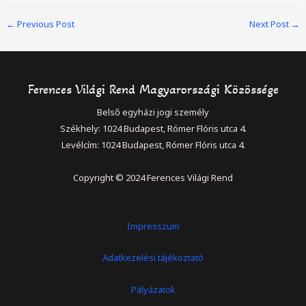
Post
←
Previous Post
Next Post
→
navigation
Ferences Világi Rend Magyarországi Közössége
Belső egyházi jogi személy
Székhely: 1024 Budapest, Rómer Flóris utca 4.
Levélcím: 1024 Budapest, Rómer Flóris utca 4.
Copyright © 2024 Ferences Világi Rend
Impresszum
Adatkezelési tájékoztató
Pályázatok