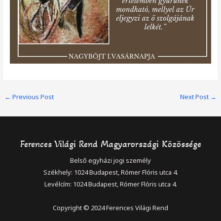
Post
←
Previous Post
Next Post
→
navigation
Ferences Világi Rend Magyarországi Közössége
Belső egyházi jogi személy
Székhely: 1024 Budapest, Rómer Flóris utca 4.
Levélcím: 1024 Budapest, Rómer Flóris utca 4.
Copyright © 2024 Ferences Világi Rend