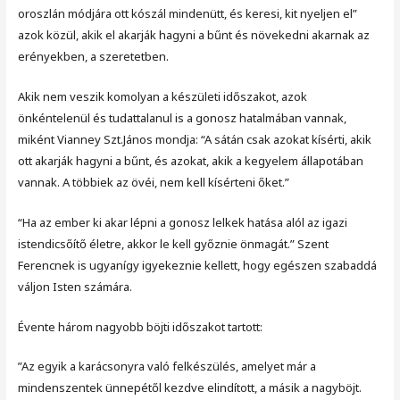
oroszlán módjára ott kószál mindenütt, és keresi, kit nyeljen el”
azok közül, akik el akarják hagyni a bűnt és növekedni akarnak az
erényekben, a szeretetben.
Akik nem veszik komolyan a készületi időszakot, azok
önkéntelenül és tudattalanul is a gonosz hatalmában vannak,
miként Vianney Szt.János mondja: “A sátán csak azokat kísérti, akik
ott akarják hagyni a bűnt, és azokat, akik a kegyelem állapotában
vannak. A többiek az övéi, nem kell kísérteni őket.”
“Ha az ember ki akar lépni a gonosz lelkek hatása alól az igazi
istendicsőítő életre, akkor le kell győznie önmagát.” Szent
Ferencnek is ugyanígy igyekeznie kellett, hogy egészen szabaddá
váljon Isten számára.
Évente három nagyobb böjti időszakot tartott:
”Az egyik a karácsonyra való felkészülés, amelyet már a
mindenszentek ünnepétől kezdve elindított, a másik a nagyböjt.