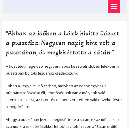
Skip
MAIN
to
content
MENU
“Abban az időben a Lélek kivitte Jézust
a pusztába. Negyven napig kint volt a
pusztában, és megkísértette a sátán.”
A húsvétot megelőző negyvennapos készületi időben lélekben a
pusztában böjtölő Jézushoz csatlakozunk.
Ebben a kegyelmi idő-térben, melyben az egész egyház a
bűnbánat időszakát éli, lehetőségünk van a mélyebb való
istenkapcsolatra, az isten-és emberszeretetben való növekedésre,
a megtérésre.
Ahogy a pusztában Jézust megkísértette a sátán, ez az időszak a mi
számunkra is kísértésekkel lehet/lesz teli, hiszen a “Sátán ordító