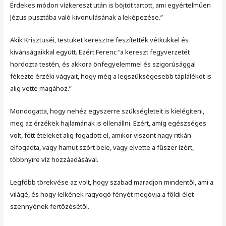
Érdekes módon vízkereszt után is böjtöt tartott, ami egyértelműen
Jézus pusztába való kivonulásának a leképezése.”
Akik Krisztuséi, testüket keresztre feszítették vétkükkel és
kívánságaikkal együtt. Ezért Ferenc “a kereszt fegyverzetét
hordozta testén, és akkora önfegyelemmel és szigorúsággal
fékezte érzéki vágyait, hogy még a legszükségesebb táplálékot is
alig vette magához.”
Mondogatta, hogy nehéz egyszerre szükségleteit is kielégíteni,
meg az érzékek hajlamának is ellenállni. Ezért, amíg egészséges
volt, főtt ételeket alig fogadott el, amikor viszont nagy ritkán
elfogadta, vagy hamut szórt bele, vagy elvette a fűszer ízért,
többnyire víz hozzáadásával.
Legfőbb törekvése az volt, hogy szabad maradjon mindentől, ami a
világé, és hogy lelkének ragyogó fényét megóvja a földi élet
szennyének fertőzésétől.