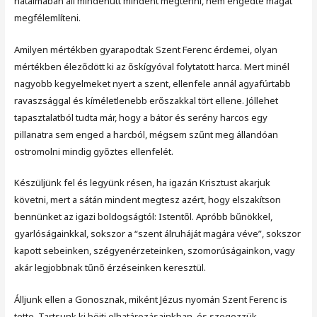
hatalmában áll mindenütt mindent megtenni, nem engedte magát
megfélemlíteni.
Amilyen mértékben gyarapodtak Szent Ferenc érdemei, olyan
mértékben éleződött ki az őskígyóval folytatott harca. Mert minél
nagyobb kegyelmeket nyert a szent, ellenfele annál agyafúrtabb
ravaszsággal és kíméletlenebb erőszakkal tört ellene. Jóllehet
tapasztalatból tudta már, hogy a bátor és serény harcos egy
pillanatra sem enged a harcból, mégsem szűnt meg állandóan
ostromolni mindig győztes ellenfelét.
Készüljünk fel és legyünk résen, ha igazán Krisztust akarjuk
követni, mert a sátán mindent megtesz azért, hogy elszakítson
bennünket az igazi boldogságtól: Istentől. Apróbb bűnökkel,
gyarlóságainkkal, sokszor a “szent álruháját magára véve”, sokszor
kapott sebeinken, szégyenérzeteinken, szomorúságainkon, vagy
akár legjobbnak tűnő érzéseinken keresztül.
Álljunk ellen a Gonosznak, miként Jézus nyomán Szent Ferenc is
tette. Tartsunk ki böjti elhatározásainkban, és szegezzük