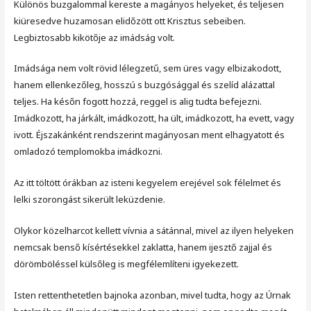
Különös buzgalommal kereste a magányos helyeket, és teljesen
kiüresedve huzamosan elidőzött ott Krisztus sebeiben.
Legbiztosabb kikötője az imádság volt.
Imádsága nem volt rövid lélegzetű, sem üres vagy elbizakodott,
hanem ellenkezőleg, hosszú s buzgósággal és szelíd alázattal
teljes. Ha későn fogott hozzá, reggel is alig tudta befejezni.
Imádkozott, ha járkált, imádkozott, ha ült, imádkozott, ha evett, vagy
ivott. Éjszakánként rendszerint magányosan ment elhagyatott és
omladozó templomokba imádkozni.
Az itt töltött órákban az isteni kegyelem erejével sok félelmet és
lelki szorongást sikerült leküzdenie.
Olykor közelharcot kellett vívnia a sátánnal, mivel az ilyen helyeken
nemcsak benső kísértésekkel zaklatta, hanem ijesztő zajjal és
dörömböléssel külsőleg is megfélemlíteni igyekezett.
Isten rettenthetetlen bajnoka azonban, mivel tudta, hogy az Úrnak