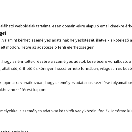
alálható weboldalak tartalma, ezen domain-ekre alapuló email címekre érk
gei
, valamint kérheti személyes adatainak helyesbítését, illetve – a kötelező 
lzett módon, illetve az adatkezelő fenti elérhetőségein.
ogy az érintettek részére a személyes adatok kezelésére vonatkozó, a GD
mör, átlátható, érthető és könnyen hozzáférhető formában, világosan és kö
ést kapjon arra vonatkozóan, hogy személyes adatainak kezelése folyamatban
ókhoz hozzáférést kapjon:
e amelyekkel a személyes adatokat közölték vagy közölni fogják, ideértve kü