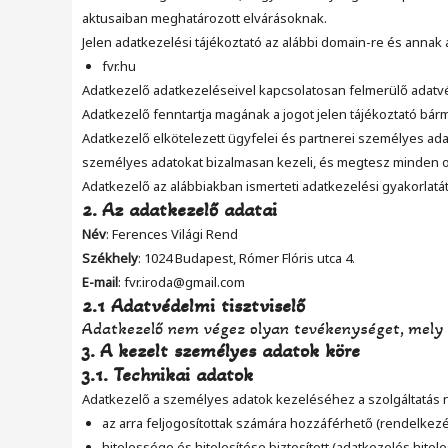
aktusaiban meghatározott elvárásoknak.
Jelen adatkezelési tájékoztató az alábbi domain-re és annak a
fvr.hu
Adatkezelő adatkezeléseivel kapcsolatosan felmerülő adatvé
Adatkezelő fenntartja magának a jogot jelen tájékoztató bármi
Adatkezelő elkötelezett ügyfelei és partnerei személyes ada
személyes adatokat bizalmasan kezeli, és megtesz minden oly
Adatkezelő az alábbiakban ismerteti adatkezelési gyakorlatát
2. Az adatkezelő adatai
Név
: Ferences Világi Rend
Székhely
: 1024 Budapest, Rómer Flóris utca 4.
E-mail
: fvr.iroda@gmail.com
2.1 Adatvédelmi tisztviselő
Adatkezelő nem végez olyan tevékenységet, mely in
3. A kezelt személyes adatok köre
3.1. Technikai adatok
Adatkezelő a személyes adatok kezeléséhez a szolgáltatás ny
az arra feljogosítottak számára hozzáférhető (rendelkezés
hitelessége és hitelesítése biztosított (adatkezelés hitel