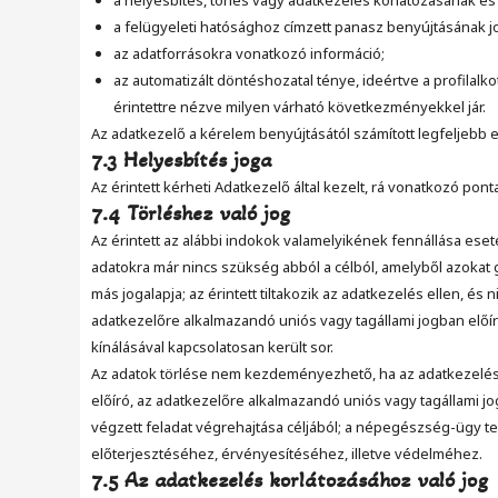
a helyesbítés, törlés vagy adatkezelés korlátozásának és a
a felügyeleti hatósághoz címzett panasz benyújtásának j
az adatforrásokra vonatkozó információ;
az automatizált döntéshozatal ténye, ideértve a profilalko
érintettre nézve milyen várható következményekkel jár.
Az adatkezelő a kérelem benyújtásától számított legfeljebb 
7.3 Helyesbítés joga
Az érintett kérheti Adatkezelő által kezelt, rá vonatkozó po
7.4 Törléshez való jog
Az érintett az alábbi indokok valamelyikének fennállása ese
adatokra már nincs szükség abból a célból, amelyből azokat 
más jogalapja; az érintett tiltakozik az adatkezelés ellen, 
adatkezelőre alkalmazandó uniós vagy tagállami jogban előír
kínálásával kapcsolatosan került sor.
Az adatok törlése nem kezdeményezhető, ha az adatkezelés 
előíró, az adatkezelőre alkalmazandó uniós vagy tagállami jo
végzett feladat végrehajtása céljából; a népegészség-ügy terü
előterjesztéséhez, érvényesítéséhez, illetve védelméhez.
7.5 Az adatkezelés korlátozásához való jog