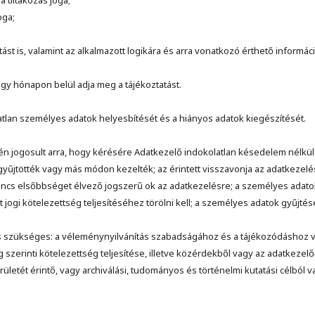
 tiltakozás joga;
oga;
tást is, valamint az alkalmazott logikára és arra vonatkozó érthető informác
egy hónapon belül adja meg a tájékoztatást.
ntatlan személyes adatok helyesbítését és a hiányos adatok kiegészítését.
tén jogosult arra, hogy kérésére Adatkezelő indokolatlan késedelem nélkü
gyűjtötték vagy más módon kezelték; az érintett visszavonja az adatkezelé
és nincs elsőbbséget élvező jogszerű ok az adatkezelésre; a személyes adat
t jogi kötelezettség teljesítéséhez törölni kell; a személyes adatok gyűj
szükséges: a véleménynyilvánítás szabadságához és a tájékozódáshoz val
g szerinti kötelezettség teljesítése, illetve közérdekből vagy az adatkeze
letét érintő, vagy archiválási, tudományos és történelmi kutatási célból va