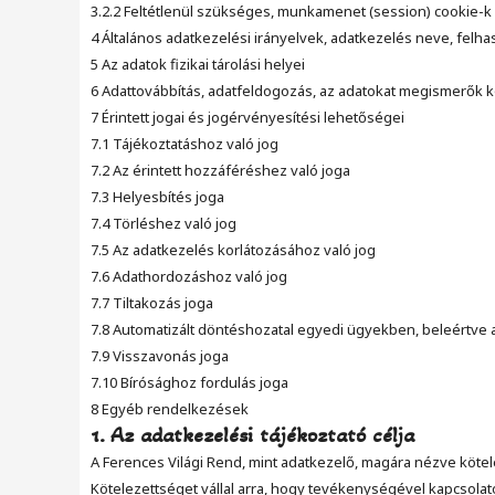
3.2.2 Feltétlenül szükséges, munkamenet (session) cookie-k
4 Általános adatkezelési irányelvek, adatkezelés neve, felha
5 Az adatok fizikai tárolási helyei
6 Adattovábbítás, adatfeldogozás, az adatokat megismerők 
7 Érintett jogai és jogérvényesítési lehetőségei
7.1 Tájékoztatáshoz való jog
7.2 Az érintett hozzáféréshez való joga
7.3 Helyesbítés joga
7.4 Törléshez való jog
7.5 Az adatkezelés korlátozásához való jog
7.6 Adathordozáshoz való jog
7.7 Tiltakozás joga
7.8 Automatizált döntéshozatal egyedi ügyekben, beleértve a 
7.9 Visszavonás joga
7.10 Bírósághoz fordulás joga
8 Egyéb rendelkezések
1. Az adatkezelési tájékoztató célja
A Ferences Világi Rend, mint adatkezelő, magára nézve kötele
Kötelezettséget vállal arra, hogy tevékenységével kapcsolat