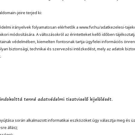
ldomain-jeire terjed ki:
delmi irányelvek folyamatosan elérhetők a www.fvr.hu/adatkezelesi-tajek
kori módosítására. A változásokról az érintetteket kellő időben tájékoztatj
tainak védelmében, kiemelten fontosnak tartja ügyfelei információs önrend
an biztonsági, technikai és szervezési intézkedést, mely az adatok bizton
.
dokolttá tenné adatvédelmi tisztviselő kijelölését.
újtása során alkalmazott informatikai eszközöket úgy választja meg és üze
re állás);
essége);