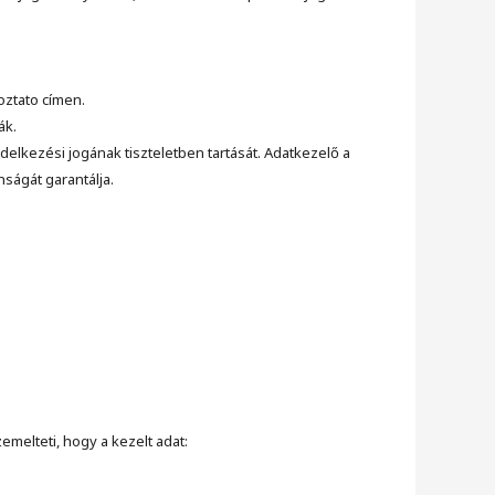
oztato címen.
ák.
elkezési jogának tiszteletben tartását. Adatkezelő a
ságát garantálja.
melteti, hogy a kezelt adat: