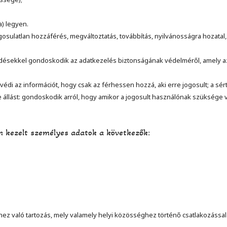
a) legyen.
osulatlan hozzáférés, megváltoztatás, továbbítás, nyilvánosságra hozatal,
edésekkel gondoskodik az adatkezelés biztonságának védelméről, amely a
édi az információt, hogy csak az férhessen hozzá, aki erre jogosult; a sé
llást: gondoskodik arról, hogy amikor a jogosult használónak szüksége va
n kezelt személyes adatok a következők:
hez való tartozás, mely valamely helyi közösséghez történő csatlakozással