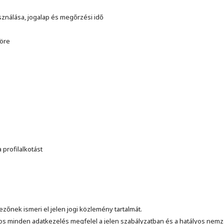
sználása, jogalap és megőrzési idő
köre
profilalkotást
zőnek ismeri el jelen jogi közlemény tartalmát.
os minden adatkezelés megfelel a jelen szabályzatban és a hatályos nemze