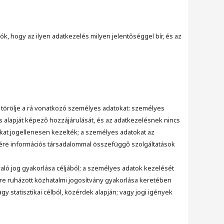
iók, hogy az ilyen adatkezelés milyen jelentőséggel bír, és az
l törölje a rá vonatkozó személyes adatokat: személyes
s alapját képező hozzájárulását, és az adatkezelésnek nincs
okat jogellenesen kezelték; a személyes adatokat az
tésére információs társadalommal összefüggő szolgáltatások
ó jog gyakorlása céljából; a személyes adatok kezelését
lőre ruházott közhatalmi jogosítvány gyakorlása keretében
gy statisztikai célból, közérdek alapján; vagy jogi igények