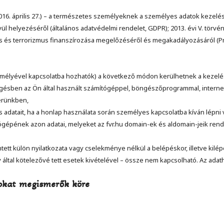
016. április 27.) – a természetes személyeknek a személyes adatok kezelé
ül helyezéséről (általános adatvédelmi rendelet, GDPR); 2013. évi V. törvény
sás és terrorizmus finanszírozása megelőzéséről és megakadályozásáról (Pmt.
zemélyével kapcsolatba hozhatók) a következő módon kerülhetnek a kezel
gésben az Ön által használt számítógéppel, böngészőprogrammal, internetes
erünkben,
 adatait, ha a honlap használata során személyes kapcsolatba kíván lépni
ítógépének azon adatai, melyeket az fvr.hu domain-ek és aldomain-jeik re
tett külön nyilatkozata vagy cselekménye nélkül a belépéskor, illetve kil
által kötelezővé tett esetek kivételével – össze nem kapcsolható. Az adath
tokat megismerők köre