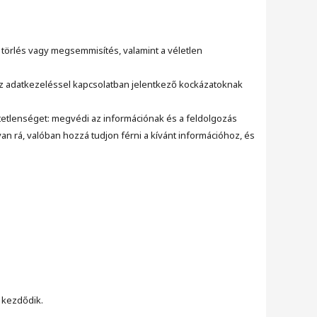
 törlés vagy megsemmisítés, valamint a véletlen
z adatkezeléssel kapcsolatban jelentkező kockázatoknak
rtetlenséget: megvédi az információnak és a feldolgozás
n rá, valóban hozzá tudjon férni a kívánt információhoz, és
 kezdődik.