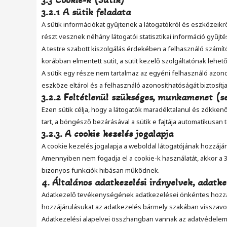
3.3 Cookie-k (Sütik)
3.2.1 A sütik feladata
A sütik információkat gyűjtenek a látogatókról és eszközeikr
részt vesznek néhány látogatói statisztikai információ gyűjt
A testre szabott kiszolgálás érdekében a felhasználó számít
korábban elmentett sütit, a sütit kezelő szolgáltatónak lehet
A sütik egy része nem tartalmaz az egyéni felhasználó azono
eszköze eltárol és a felhasználó azonosíthatóságát biztosítja
3.2.2 Feltétlenül szükséges, munkamenet (se
Ezen sütik célja, hogy a látogatók maradéktalanul és zökk
tart, a böngésző bezárásával a sütik e fajtája automatikusan 
3.2.3. A cookie kezelés jogalapja
A cookie kezelés jogalapja a weboldal látogatójának hozzájáru
Amennyiben nem fogadja el a cookie-k használatát, akkor a 3
bizonyos funkciók hibásan működnek.
4. Általános adatkezelési irányelvek, adatke
Adatkezelő tevékenységének adatkezelései önkéntes hozzájá
hozzájárulásukat az adatkezelés bármely szakában visszavo
Adatkezelési alapelvei összhangban vannak az adatvédelemmel