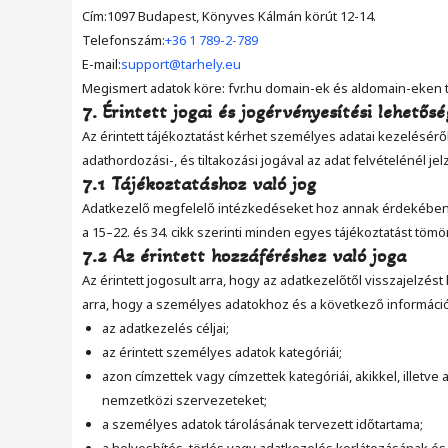
Cím:1097 Budapest, Könyves Kálmán körút 12-14.
Telefonszám:
+36 1 789-2-789
E-mail:
support@tarhely.eu
Megismert adatok köre: fvr.hu domain-ek és aldomain-eken t
7. Érintett jogai és jogérvényesítési lehetősé
Az érintett tájékoztatást kérhet személyes adatai kezeléséről
adathordozási-, és tiltakozási jogával az adat felvételénél je
7.1 Tájékoztatáshoz való jog
Adatkezelő megfelelő intézkedéseket hoz annak érdekében, h
a 15–22. és 34. cikk szerinti minden egyes tájékoztatást tö
7.2 Az érintett hozzáféréshez való joga
Az érintett jogosult arra, hogy az adatkezelőtől visszajelz
arra, hogy a személyes adatokhoz és a következő informáci
az adatkezelés céljai;
az érintett személyes adatok kategóriái;
azon címzettek vagy címzettek kategóriái, akikkel, illetv
nemzetközi szervezeteket;
a személyes adatok tárolásának tervezett időtartama;