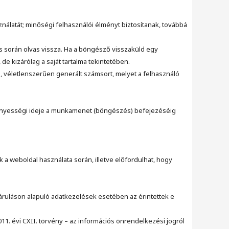
ználatát; minőségi felhasználói élményt biztosítanak, továbbá
ás során olvas vissza. Ha a böngésző visszaküld egy
de kizárólag a saját tartalma tekintetében.
s, véletlenszerűen generált számsort, melyet a felhasználó
rvényességi ideje a munkamenet (böngészés) befejezéséig
a weboldal használata során, illetve előfordulhat, hogy
áruláson alapuló adatkezelések esetében az érintettek e
1. évi CXII. törvény – az információs önrendelkezési jogról