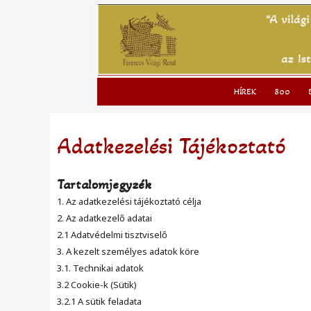
to
content
HÍREK
800
Adatkezelési Tájékoztató
Tartalomjegyzék
1. Az adatkezelési tájékoztató célja
2. Az adatkezelő adatai
2.1 Adatvédelmi tisztviselő
3. A kezelt személyes adatok köre
3.1. Technikai adatok
3.2 Cookie-k (Sütik)
3.2.1 A sütik feladata