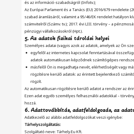
és az információ-szabadságról (Infotv.);
Az Európai Parlament és a Tanács (EU) 2016/679 rendelete (2
szabad áramlásáról, valamint a 95/46/EK rendelet hatályon kív
számvitelről (Számv. tv.); 2017. évi LIII. törvény – a pénzmo
pénzügyi vállalkozásokról (Hpt.).
5. Az adatok fizikai tárolási helyei
Személyes adatai (vagyis azok az adatok, amelyek az Ön s
egyfelől az internetes kapcsolat fenntartásával összefüg
adatok automatikusan képződnek számítógépes rendsz
másfelől Ön is megadhatja nevét, elérhetőségét vagy más
rögzítésre kerülő adatok: az érintett bejelentkező szám
rögzít.
Az automatikusan rögzítésre kerülő adatot a rendszer az érin
Ezen adat egyéb személyes felhasználói adatokkal – törvény 
hozzá.
6. Adattovábbítás, adatfeldolgozás, az ada
Adatkezelő az alábbi adatfeldolgozókat veszi igénybe:
Tárhelyszolgáltatás:
Szolgáltató neve: Tárhely.Eu Kft.