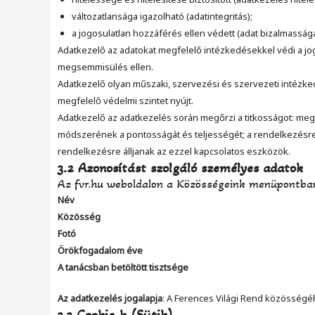
változatlansága igazolható (adatintegritás);
a jogosulatlan hozzáférés ellen védett (adat bizalmasság
Adatkezelő az adatokat megfelelő intézkedésekkel védi a jog
megsemmisülés ellen.
Adatkezelő olyan műszaki, szervezési és szervezeti intézk
megfelelő védelmi szintet nyújt.
Adatkezelő az adatkezelés során megőrzi a titkosságot: megv
módszerének a pontosságát és teljességét; a rendelkezésre á
rendelkezésre álljanak az ezzel kapcsolatos eszközök.
3.2 Azonosítást szolgáló személyes adatok
Az fvr.hu weboldalon a Közösségeink menüpontba
Név
Közösség
Fotó
Örökfogadalom éve
A tanácsban betöltött tisztsége
Az adatkezelés jogalapja
: A Ferences Világi Rend közösségé