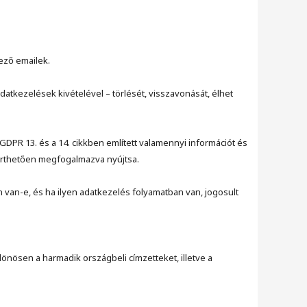
ező emailek.
adatkezelések kivételével – törlését, visszavonását, élhet
PR 13. és a 14. cikkben említett valamennyi információt és
zérthetően megfogalmazva nyújtsa.
 van-e, és ha ilyen adatkezelés folyamatban van, jogosult
lönösen a harmadik országbeli címzetteket, illetve a