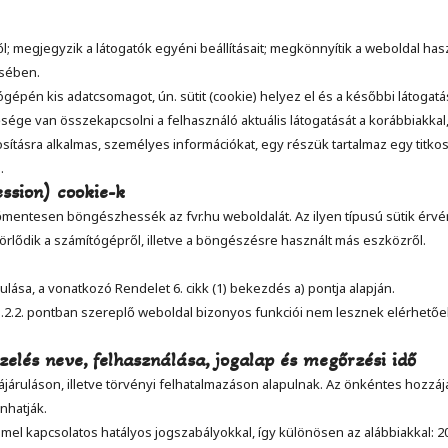
ől; megjegyzik a látogatók egyéni beállításait; megkönnyítik a weboldal has
ésében.
ógépén kis adatcsomagot, ún. sütit (cookie) helyez el és a későbbi látogat
ősége van összekapcsolni a felhasználó aktuális látogatását a korábbiakkal, 
sításra alkalmas, személyes információkat, egy részük tartalmaz egy titko
.
ssion) cookie-k
enőmentesen böngészhessék az fvr.hu weboldalát. Az ilyen típusú sütik é
törlődik a számítógépről, illetve a böngészésre használt más eszközről.
lása, a vonatkozó Rendelet 6. cikk (1) bekezdés a) pontja alapján.
.2.2. pontban szereplő weboldal bizonyos funkciói nem lesznek elérhetőek 
zelés neve, felhasználása, jogalap és megőrzési idő
ruláson, illetve törvényi felhatalmazáson alapulnak. Az önkéntes hozzáj
nhatják.
 kapcsolatos hatályos jogszabályokkal, így különösen az alábbiakkal: 201