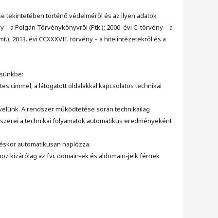
se tekintetében történő védelméről és az ilyen adatok
 – a Polgári Törvénykönyvről (Ptk.); 2000. évi C. törvény – a
); 2013. évi CCXXXVII. törvény – a hitelintézetekről és a
ésünkbe:
 címmel, a látogatott oldalakkal kapcsolatos technikai
 velünk. A rendszer működtetése során technikailag
ndszerei a technikai folyamatok automatikus eredményeként
épéskor automatikusan naplózza.
oz kizárólag az fvr. domain-ek és aldomain-jeik férnek