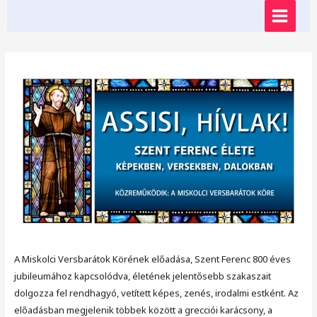
Skip
MAIN
to
content
MENU
A Miskolci Versbarátok Körének előadása, Szent Ferenc 800 éves
jubileumához kapcsolódva, életének jelentősebb szakaszait
dolgozza fel rendhagyó, vetített képes, zenés, irodalmi estként. Az
előadásban megjelenik többek között a grecciói karácsony, a