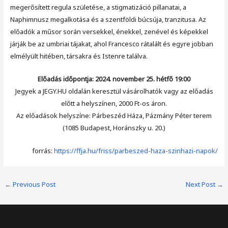
megerősített regula születése, a stigmatizáció pillanatai, a
Naphimnusz megalkotása és a szentföldi búcsúja, tranzitusa. Az
előadók a műsor során versekkel, énekkel, zenével és képekkel
járják be az umbriai tájakat, ahol Francesco rátalált és egyre jobban
elmélyült hitében, társakra és Istenre találva.
Előadás időpontja: 2024. november 25. hétfő 19:00
Jegyek a JEGY.HU oldalán keresztül vásárolhatók vagy az előadás
előtt a helyszínen, 2000 Ft-os áron.
Az előadások helyszíne: Párbeszéd Háza, Pázmány Péter terem
(1085 Budapest, Horánszky u. 20.)
forrás:
https://ffja.hu/friss/parbeszed-haza-szinhazi-napok/
Post
←
Previous Post
Next Post
→
navigation