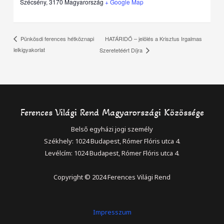
Szécsény
,
3170
Magyarország
+ Google Map
HATÁRIDŐ – jelölés a Krisztus Irgalmas
Pünkösdi ferences hétköznapi
lelkigyakorlat
Szeretetéért Díjra
Ferences Világi Rend Magyarországi Közössége
Belső egyházi jogi személy
Székhely: 1024 Budapest, Rómer Flóris utca 4.
Levélcím: 1024 Budapest, Rómer Flóris utca 4.
Copyright © 2024 Ferences Világi Rend
Impresszum