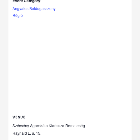
Event Category:
Angyalos Boldogasszony
Régió
VENUE
Szécsény Ágacskája Klarissza Remeteség
Haynald L. u. 15.