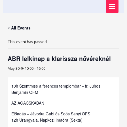
Skip
MAIN
to
content
MENU
« All Events
This event has passed.
ABR lelkinap a klarissza nővéreknél
May 30 @ 10:00
-
16:00
10h Szentmise a ferences templomban– fr. Juhos
Benjamin OFM
AZ ÁGACSKÁBAN
Előadás – Jávorka Gabi és Soós Sanyi OFS
12h Úrangyala, Napközi Imaóra (Sexta)