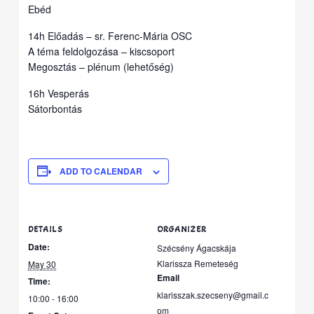
Ebéd
14h Előadás – sr. Ferenc-Mária OSC
A téma feldolgozása – kiscsoport
Megosztás – plénum (lehetőség)
16h Vesperás
Sátorbontás
ADD TO CALENDAR
DETAILS
ORGANIZER
Date:
Szécsény Ágacskája
Klarissza Remeteség
May 30
Email
Time:
klarisszak.szecseny@gmail.c
10:00 - 16:00
om