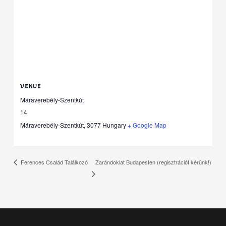
VENUE
Máraverebély-Szentkút
14
Máraverebély-Szentkút
,
3077
Hungary
+ Google Map
Zarándoklat Budapesten (regisztrációt kérünk!)
Ferences Család Találkozó