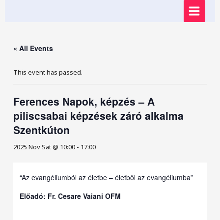
Skip
MAIN
to
content
MENU
« All Events
This event has passed.
Ferences Napok, képzés – A
piliscsabai képzések záró alkalma
Szentkúton
2025 Nov Sat @ 10:00
-
17:00
“Az evangéliumból az életbe – életből az evangéliumba”
Előadó: Fr. Cesare Vaiani OFM