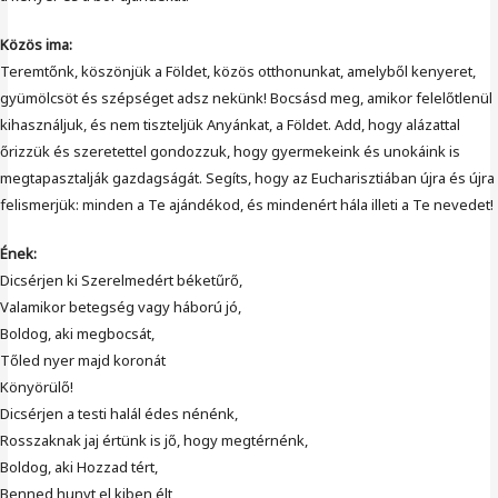
Közös ima:
Teremtőnk, köszönjük a Földet, közös otthonunkat, amelyből kenyeret,
gyümölcsöt és szépséget adsz nekünk! Bocsásd meg, amikor felelőtlenül
kihasználjuk, és nem tiszteljük Anyánkat, a Földet. Add, hogy alázattal
őrizzük és szeretettel gondozzuk, hogy gyermekeink és unokáink is
megtapasztalják gazdagságát. Segíts, hogy az Eucharisztiában újra és újra
felismerjük: minden a Te ajándékod, és mindenért hála illeti a Te nevedet!
Ének:
Dicsérjen ki Szerelmedért béketűrő,
Valamikor betegség vagy háború jó,
Boldog, aki megbocsát,
Tőled nyer majd koronát
Könyörülő!
Dicsérjen a testi halál édes nénénk,
Rosszaknak jaj értünk is jő, hogy megtérnénk,
Boldog, aki Hozzad tért,
Benned hunyt el kiben élt,