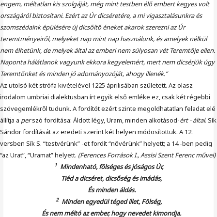
engem, méltatlan kis szolgáját, még mint testben élő embert kegyes volt
országáról biztosítani. Ezért az Úr dicséretére, a mi vigasztalásunkra és
szomszédaink épülésére új dicsőítő éneket akarok szerezni az Úr
teremtményeiről, melyeket nap mint nap használunk, és amelyek nélkül
nem élhetünk, de melyek által az emberi nem súlyosan vét Teremtője ellen.
Naponta hálátlanok vagyunk ekkora kegyelemért, mert nem dicsérjük úgy
Teremtőnket és minden jó adományozóját, ahogy illenék.”
Az utolsó két strófa kivételével 1225 áprilisában született. Az olasz
irodalom umbriai dialektusban írt egyik első emléke ez, csak két régebbi
szövegemlékről tudunk. A fordítót ezért szinte megoldhatatlan feladat elé
állítja a
per
szó fordítása: Áldott légy, Uram, minden alkotásod-
ért
–
által
. Sík
Sándor fordítását az eredeti szerint két helyen módosítottuk. A 12.
versben Sík S. “testvérünk” -et fordít “nővérünk” helyett; a 14.-ben pedig
“az Urat”, “Uramat” helyett.
(Ferences Források I., Assisi Szent Ferenc művei)
1
Mindenható, fölséges és jóságos Úr,
Tiéd a dicséret, dicsőség és imádás,
És minden áldás.
2
Minden egyedül téged illet, Fölség,
És nem méltó az ember, hogy nevedet kimondja.