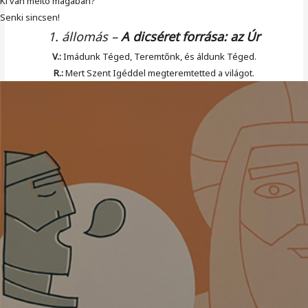
Ki van méltó magában?
Senki sincsen!
1. állomás
–
A dicséret forrása: az Úr
V.:
Imádunk Téged, Teremtőnk, és áldunk Téged.
R.:
Mert Szent Igéddel megteremtetted a világot.