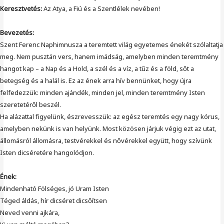
Keresztvetés:
Az Atya, a Fiú és a Szentlélek nevében!
Bevezetés:
Szent Ferenc Naphimnusza a teremtett világ egyetemes énekét szólaltatja
meg. Nem pusztán vers, hanem imádság, amelyben minden teremtmény
hangot kap – a Nap és a Hold, a szél és a víz, a tűz és a föld, sőt a
betegség és a halál is. Ez az ének arra hív bennünket, hogy újra
felfedezzük: minden ajándék, minden jel, minden teremtmény Isten
szeretetéről beszél.
Ha alázattal figyelünk, észrevesszük: az egész teremtés egy nagy kórus,
amelyben nekünk is van helyünk. Most közösen járjuk végig ezt az utat,
állomásról állomásra, testvérekkel és nővérekkel együtt, hogy szívünk
Isten dicséretére hangolódjon.
Ének:
Mindenható Fölséges, jó Uram Isten
Téged áldás, hír dicséret dicsőítsen
Neved venni ajkára,