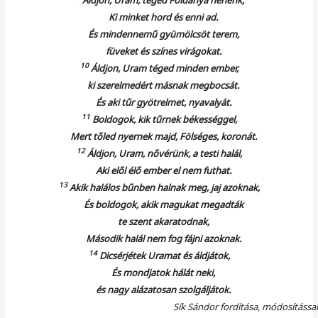
Ki minket hord és enni ad.
És mindennemű gyümölcsöt terem,
füveket és színes virágokat.
10
Áldjon, Uram téged minden ember,
ki szerelmedért másnak megbocsát.
És aki tűr gyötrelmet, nyavalyát.
11
Boldogok, kik tűrnek békességgel,
Mert tőled nyernek majd, Fölséges, koronát.
12
Áldjon, Uram, nővérünk, a testi halál,
Aki elől élő ember el nem futhat.
13
Akik halálos bűnben halnak meg, jaj azoknak,
És boldogok, akik magukat megadták
te szent akaratodnak,
Második halál nem fog fájni azoknak.
14
Dicsérjétek Uramat és áldjátok,
És mondjatok hálát neki,
és nagy alázatosan szolgáljátok.
Sík Sándor fordítása, módosítással