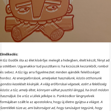
Elmélkedés:
A tűz ősidők óta az élet kísérője: melegít a hidegben, ételt készít, fényt ad
a sötétben. Ugyanakkor tud pusztítani is: ha kicsúszik kezünkből, rombol
és sebez. A tűz így arra figyelmeztet: minden ajándék felelősséget
hordoz.
Az energiaforrások, amelyeket használunk, közös otthonunk
gondos kezelését kívánják. A világ erőforrásai végesek, ezért a felelősség
közös: a tűz, amely éltet, könnyen válhat pusztító lánggá, ha önző módon
használjuk
. De a tűz a Lélek jelképe is. Pünkösdkor lángnyelvek
formájában szállt le az apostolokra, hogy új életre gyújtsa a világot.
A
Szentlélek tüze az, ami bátorságot ad, hogy tanúságot tegyünk, hogy