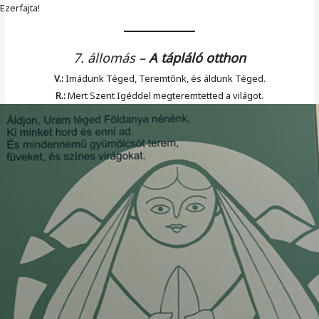
Ezerfajta!
7. állomás
–
A tápláló otthon
V.:
Imádunk Téged, Teremtőnk, és áldunk Téged.
R.:
Mert Szent Igéddel megteremtetted a világot.