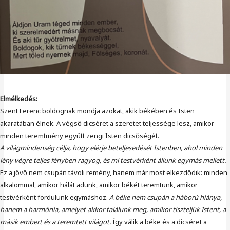
Elmélkedés:
Szent Ferenc boldognak mondja azokat, akik békében és Isten
akaratában élnek. A végső dicséret a szeretet teljessége lesz, amikor
minden teremtmény együtt zengi Isten dicsőségét.
A világmindenség célja, hogy elérje beteljesedését Istenben, ahol minden
lény végre teljes fényben ragyog, és mi testvérként állunk egymás mellett.
Ez a jövő nem csupán távoli remény, hanem már most elkezdődik: minden
alkalommal, amikor hálát adunk, amikor békét teremtünk, amikor
testvérként fordulunk egymáshoz.
A béke nem csupán a háború hiánya,
hanem a harmónia, amelyet akkor találunk meg, amikor tiszteljük Istent, a
másik embert és a teremtett világot.
Így válik a béke és a dicséret a