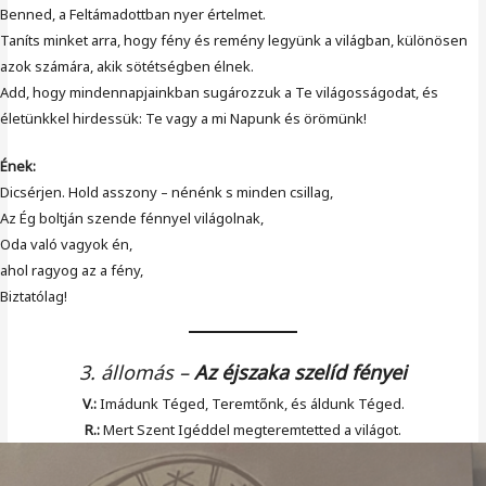
Benned, a Feltámadottban nyer értelmet.
Taníts minket arra, hogy fény és remény legyünk a világban, különösen
azok számára, akik sötétségben élnek.
Add, hogy mindennapjainkban sugározzuk a Te világosságodat, és
életünkkel hirdessük: Te vagy a mi Napunk és örömünk!
Ének:
Dicsérjen. Hold asszony – nénénk s minden csillag,
Az Ég boltján szende fénnyel világolnak,
Oda való vagyok én,
ahol ragyog az a fény,
Biztatólag!
3. állomás
–
Az éjszaka szelíd fényei
V.:
Imádunk Téged, Teremtőnk, és áldunk Téged.
R.:
Mert Szent Igéddel megteremtetted a világot.