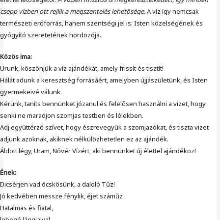
csepp vízben ott rejlik a megszentelés lehetősége.
A víz így nemcsak
természeti erőforrás, hanem szentségi jel is: Isten közelségének és
gyógyító szeretetének hordozója.
Közös ima:
Urunk, köszönjük a víz ajándékát, amely frissít és tisztít!
Hálát adunk a keresztség forrásáért, amelyben újjászületünk, és Isten
gyermekeivé válunk.
Kérünk, taníts bennünket józanul és felelősen használni a vizet, hogy
senki ne maradjon szomjas testben és lélekben.
Adj együttérző szívet, hogy észrevegyük a szomjazókat, és tiszta vizet
adjunk azoknak, akiknek nélkülözhetetlen ez az ajándék.
Áldott légy, Uram, Nővér Vízért, aki bennünket új élettel ajándékoz!
Ének:
Dicsérjen vad öcskösünk, a daloló Tűz!
Jó kedvében messze fénylik, éjet száműz
Hatalmas és fiatal,
lobogó lángjaival