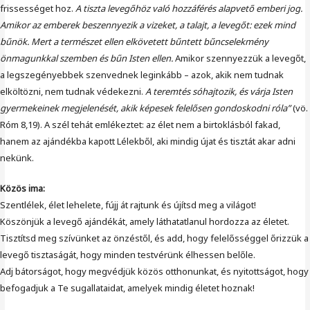
frissességet hoz.
A tiszta levegőhöz való hozzáférés alapvető emberi jog.
Amikor az emberek beszennyezik a vizeket, a talajt, a levegőt: ezek mind
bűnök. Mert a természet ellen elkövetett bűntett bűncselekmény
önmagunkkal szemben és bűn Isten ellen.
Amikor szennyezzük a levegőt,
a legszegényebbek szenvednek leginkább – azok, akik nem tudnak
elköltözni, nem tudnak védekezni.
A teremtés sóhajtozik, és várja Isten
gyermekeinek megjelenését, akik képesek felelősen gondoskodni róla”
(vö.
Róm 8,19). A szél tehát emlékeztet: az élet nem a birtoklásból fakad,
hanem az ajándékba kapott Lélekből, aki mindig újat és tisztát akar adni
nekünk.
Közös ima:
Szentlélek, élet lehelete, fújj át rajtunk és újítsd meg a világot!
Köszönjük a levegő ajándékát, amely láthatatlanul hordozza az életet.
Tisztítsd meg szívünket az önzéstől, és add, hogy felelősséggel őrizzük a
levegő tisztaságát, hogy minden testvérünk élhessen belőle.
Adj bátorságot, hogy megvédjük közös otthonunkat, és nyitottságot, hogy
befogadjuk a Te sugallataidat, amelyek mindig életet hoznak!