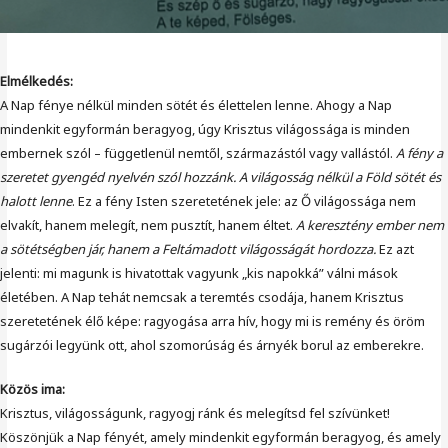
Elmélkedés:
A Nap fénye nélkül minden sötét és élettelen lenne. Ahogy a Nap
mindenkit egyformán beragyog, úgy Krisztus világossága is minden
embernek szól – függetlenül nemtől, származástól vagy vallástól.
A fény a
szeretet gyengéd nyelvén szól hozzánk. A világosság nélkül a Föld sötét és
halott lenne
. Ez a fény Isten szeretetének jele: az Ő világossága nem
elvakít, hanem melegít, nem pusztít, hanem éltet.
A keresztény ember nem
a sötétségben jár, hanem a Feltámadott világosságát hordozza.
Ez azt
jelenti: mi magunk is hivatottak vagyunk „kis napokká” válni mások
életében. A Nap tehát nemcsak a teremtés csodája, hanem Krisztus
szeretetének élő képe: ragyogása arra hív, hogy mi is remény és öröm
sugárzói legyünk ott, ahol szomorúság és árnyék borul az emberekre.
Közös ima:
Krisztus, világosságunk, ragyogj ránk és melegítsd fel szívünket!
Köszönjük a Nap fényét, amely mindenkit egyformán beragyog, és amely