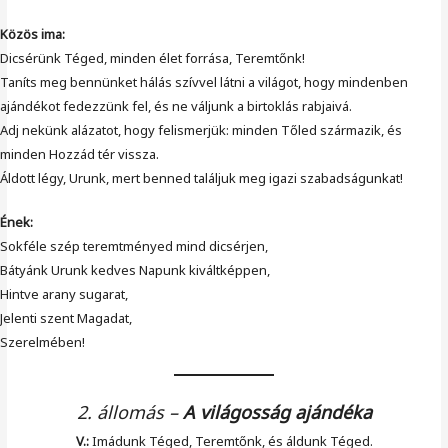
Közös ima:
Dicsérünk Téged, minden élet forrása, Teremtőnk!
Taníts meg bennünket hálás szívvel látni a világot, hogy mindenben
ajándékot fedezzünk fel, és ne váljunk a birtoklás rabjaivá.
Adj nekünk alázatot, hogy felismerjük: minden Tőled származik, és
minden Hozzád tér vissza.
Áldott légy, Urunk, mert benned találjuk meg igazi szabadságunkat!
Ének:
Sokféle szép teremtményed mind dicsérjen,
Bátyánk Urunk kedves Napunk kiváltképpen,
Hintve arany sugarat,
Jelenti szent Magadat,
Szerelmében!
2. állomás
–
A világosság ajándéka
V.:
Imádunk Téged, Teremtőnk, és áldunk Téged.