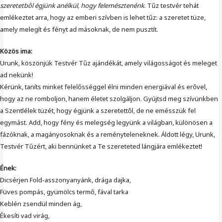
szeretetből égjünk anélkül, hogy felemésztenénk
. Tűz testvér tehát
emlékeztet arra, hogy az emberi szívben is lehet tűz: a szeretet tüze,
amely melegít és fényt ad másoknak, de nem pusztít.
Közös ima:
Urunk, köszönjük Testvér Tűz ajándékát, amely világosságot és meleget
ad nekünk!
Kérünk, taníts minket felelősséggel élni minden energiával és erővel,
hogy az ne romboljon, hanem életet szolgáljon. Gyújtsd meg szívünkben
a Szentlélek tüzét, hogy égjünk a szeretettől, de ne emésszük fel
egymást. Add, hogy fény és melegség legyünk a világban, különösen a
fázóknak, a magányosoknak és a reményteleneknek. Áldott légy, Urunk,
Testvér Tűzért, aki bennünket a Te szereteted lángjára emlékeztet!
Ének:
Dicsérjen Fold-asszonyanyánk, drága dajka,
Füves pompás, gyümölcs termő, fával tarka
Keblén zsendül minden ág,
Ékesíti vad virág,