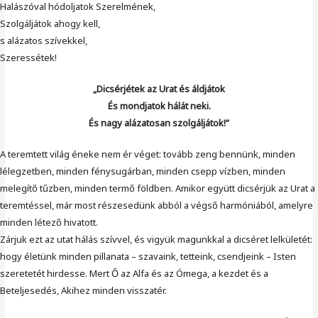
Halászóval hódoljatok Szerelmének,
Szolgáljátok ahogy kell,
s alázatos szívekkel,
Szeressétek!
„Dicsérjétek az Urat és áldjátok
És mondjatok hálát neki.
És nagy alázatosan szolgáljátok!”
A teremtett világ éneke nem ér véget: tovább zeng bennünk, minden
lélegzetben, minden fénysugárban, minden csepp vízben, minden
melegítő tűzben, minden termő földben. Amikor együtt dicsérjük az Urat a
teremtéssel, már most részesedünk abból a végső harmóniából, amelyre
minden létező hivatott.
Zárjuk ezt az utat hálás szívvel, és vigyük magunkkal a dicséret lelkületét:
hogy életünk minden pillanata – szavaink, tetteink, csendjeink – Isten
szeretetét hirdesse. Mert Ő az Alfa és az Ómega, a kezdet és a
Beteljesedés, Akihez minden visszatér.