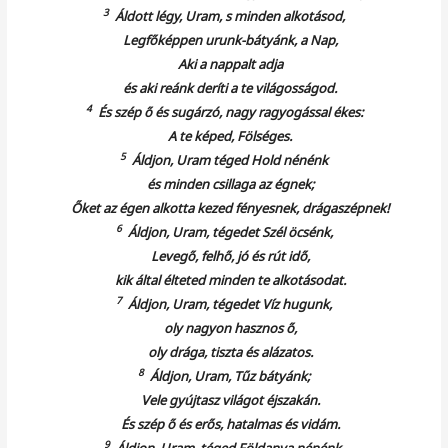
3
Áldott légy, Uram, s minden alkotásod,
Legfőképpen urunk-bátyánk, a Nap,
Aki a nappalt adja
és aki reánk deríti a te világosságod.
4
És szép ő és sugárzó, nagy ragyogással ékes:
A te képed, Fölséges.
5
Áldjon, Uram téged Hold nénénk
és minden csillaga az égnek;
Őket az égen alkotta kezed fényesnek, drágaszépnek!
6
Áldjon, Uram, tégedet Szél öcsénk,
Levegő, felhő, jó és rút idő,
kik által élteted minden te alkotásodat.
7
Áldjon, Uram, tégedet Víz hugunk,
oly nagyon hasznos ő,
oly drága, tiszta és alázatos.
8
Áldjon, Uram, Tűz bátyánk;
Vele gyújtasz világot éjszakán.
És szép ő és erős, hatalmas és vidám.
9
Áldjon, Uram, téged Földanya nénénk,