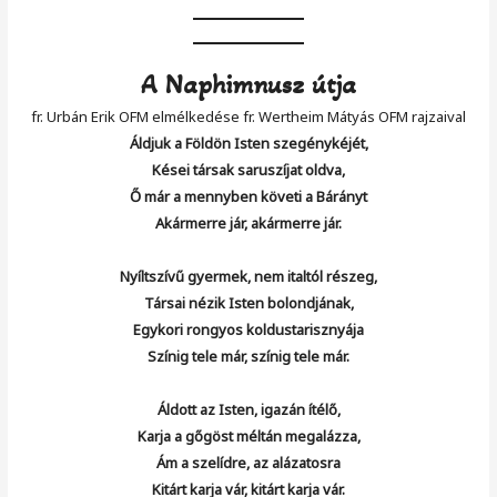
A Naphimnusz útja
fr. Urbán Erik OFM elmélkedése fr. Wertheim Mátyás OFM rajzaival
Áldjuk a Földön Isten szegénykéjét,
Kései társak saruszíjat oldva,
Ő már a mennyben követi a Bárányt
Akármerre jár, akármerre jár.
Nyíltszívű gyermek, nem italtól részeg,
Társai nézik Isten bolondjának,
Egykori rongyos koldustarisznyája
Színig tele már, színig tele már.
Áldott az Isten, igazán ítélő,
Karja a gőgöst méltán megalázza,
Ám a szelídre, az alázatosra
Kitárt karja vár, kitárt karja vár.