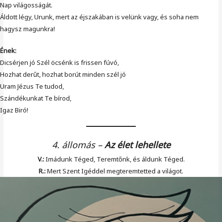
Nap világosságát.
Áldott légy, Urunk, mert az éjszakában is velünk vagy, és soha nem
hagysz magunkra!
Ének:
Dicsérjen jó Szél öcsénk is frissen fúvó,
Hozhat derűt, hozhat borút minden szél jó
Uram Jézus Te tudod,
Szándékunkat Te bírod,
Igaz Biró!
4. állomás
–
Az élet lehellete
V.:
Imádunk Téged, Teremtőnk, és áldunk Téged.
R.:
Mert Szent Igéddel megteremtetted a világot.