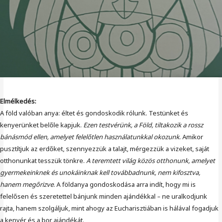
Elmélkedés:
A föld valóban anya: éltet és gondoskodik rólunk. Testünket és
kenyerünket belőle kapjuk.
Ezen testvérünk, a Föld, tiltakozik a rossz
bánásmód ellen, amelyet felelőtlen használatunkkal okozunk
. Amikor
pusztítjuk az erdőket, szennyezzük a talajt, mérgezzük a vizeket, saját
otthonunkat tesszük tönkre.
A teremtett világ közös otthonunk, amelyet
gyermekeinknek és unokáinknak kell továbbadnunk, nem kifosztva,
hanem megőrizve
. A földanya gondoskodása arra indít, hogy mi is
felelősen és szeretettel bánjunk minden ajándékkal – ne uralkodjunk
rajta, hanem szolgáljuk, mint ahogy az Eucharisztiában is hálával fogadjuk
a kenyér és a bor ajándékát.