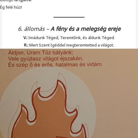
Ég felé húz!
6. állomás
–
A fény és a melegség ereje
V.:
Imádunk Téged, Teremtőnk, és áldunk Téged.
R.:
Mert Szent Igéddel megteremtetted a világot.