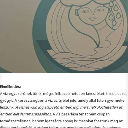
Elmélkedés:
A víz egyszerűnek tűnik, mégis felbecsülhetetlen kincs: éltet, frissít, tisztít,
gyógyít. A keresztségben a víz az új élet jele, amely által Isten gyermekei
leszünk.
A vízhez való jog alapvető emberi jog, mert nélkülözhetetlen az
emberi élet fennmaradásához.
A víz pazarlása tehát nem csupán
természetellenes, hanem igazságtalanság is: másokat fosztunk meg az
élet lehetőségétől.
A vízben Krisztus is megkeresztelkedett, így minden