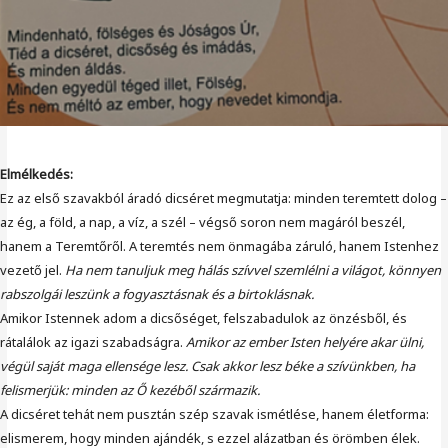
Elmélkedés:
Ez az első szavakból áradó dicséret megmutatja: minden teremtett dolog –
az ég, a föld, a nap, a víz, a szél – végső soron nem magáról beszél,
hanem a Teremtőről. A teremtés nem önmagába záruló, hanem Istenhez
vezető jel.
Ha nem tanuljuk meg hálás szívvel szemlélni a világot, könnyen
rabszolgái leszünk a fogyasztásnak és a birtoklásnak.
Amikor Istennek adom a dicsőséget, felszabadulok az önzésből, és
rátalálok az igazi szabadságra.
Amikor az ember Isten helyére akar ülni,
végül saját maga ellensége lesz. Csak akkor lesz béke a szívünkben, ha
felismerjük: minden az Ő kezéből származik.
A dicséret tehát nem pusztán szép szavak ismétlése, hanem életforma:
elismerem, hogy minden ajándék, s ezzel alázatban és örömben élek.