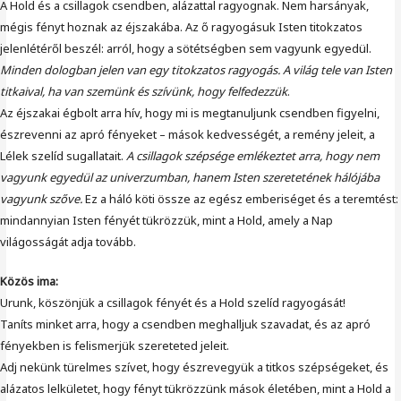
A Hold és a csillagok csendben, alázattal ragyognak. Nem harsányak,
mégis fényt hoznak az éjszakába. Az ő ragyogásuk Isten titokzatos
jelenlétéről beszél: arról, hogy a sötétségben sem vagyunk egyedül.
Minden dologban jelen van egy titokzatos ragyogás. A világ tele van Isten
titkaival, ha van szemünk és szívünk, hogy felfedezzük
.
Az éjszakai égbolt arra hív, hogy mi is megtanuljunk csendben figyelni,
észrevenni az apró fényeket – mások kedvességét, a remény jeleit, a
Lélek szelíd sugallatait.
A csillagok szépsége emlékeztet arra, hogy nem
vagyunk egyedül az univerzumban, hanem Isten szeretetének hálójába
vagyunk szőve.
Ez a háló köti össze az egész emberiséget és a teremtést:
mindannyian Isten fényét tükrözzük, mint a Hold, amely a Nap
világosságát adja tovább.
Közös ima:
Urunk, köszönjük a csillagok fényét és a Hold szelíd ragyogását!
Taníts minket arra, hogy a csendben meghalljuk szavadat, és az apró
fényekben is felismerjük szereteted jeleit.
Adj nekünk türelmes szívet, hogy észrevegyük a titkos szépségeket, és
alázatos lelkületet, hogy fényt tükrözzünk mások életében, mint a Hold a