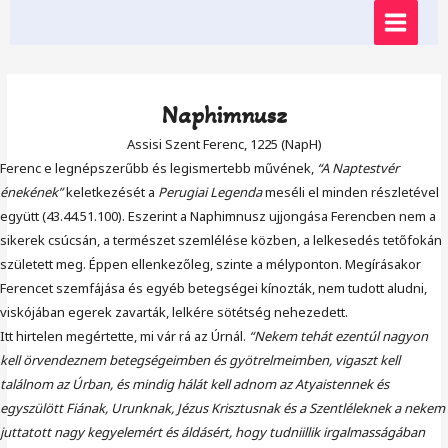
Skip
MAIN
to
content
MENU
Naphimnusz
Assisi Szent Ferenc, 1225 (NapH)
Ferenc e legnépszerűbb és legismertebb művének,
“A Naptestvér
énekének”
keletkezését a
Perugiai Legenda
meséli el minden részletével
együtt (43.44.51.100). Eszerint a Naphimnusz ujjongása Ferencben nem a
sikerek csúcsán, a természet szemlélése közben, a lelkesedés tetőfokán
született meg. Éppen ellenkezőleg, szinte a mélyponton. Megírásakor
Ferencet szemfájása és egyéb betegségei kínozták, nem tudott aludni,
viskójában egerek zavarták, lelkére sötétség nehezedett.
Itt hirtelen megértette, mi vár rá az Úrnál.
“Nekem tehát ezentúl nagyon
kell örvendeznem betegségeimben és gyötrelmeimben, vigaszt kell
találnom az Úrban, és mindig hálát kell adnom az Atyaistennek és
egyszülött Fiának, Urunknak, Jézus Krisztusnak és a Szentléleknek a nekem
juttatott nagy kegyelemért és áldásért, hogy tudniillik irgalmasságában