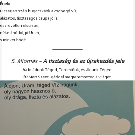
Ének:
Dicsérjen szép húgocskánk a csobogó Víz;
alázatos, tisztaságos csupa jó íz;
észrevétlen elsurran,
néked hódol, jó Uram,
s minket hódít!
5. állomás
–
A tisztaság és az újrakezdés jele
V.:
Imádunk Téged, Teremtőnk, és áldunk Téged.
R.:
Mert Szent Igéddel megteremtetted a világot.