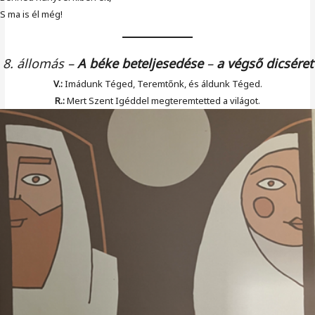
S ma is él még!
8. állomás
–
A béke beteljesedése
–
a végső dicséret
V.:
Imádunk Téged, Teremtőnk, és áldunk Téged.
R.:
Mert Szent Igéddel megteremtetted a világot.