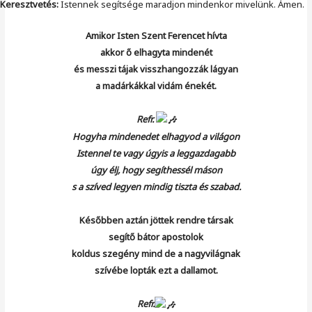
Keresztvetés:
Istennek segítsége maradjon mindenkor mivelünk. Ámen.
Amikor Isten Szent Ferencet hívta
akkor ő elhagyta mindenét
és messzi tájak visszhangozzák lágyan
a madárkákkal vidám énekét.
Refr.
Hogyha mindenedet elhagyod a világon
Istennel te vagy úgyis a leggazdagabb
úgy élj, hogy segíthessél máson
s a szíved legyen mindig tiszta és szabad.
Későbben aztán jöttek rendre társak
segítő bátor apostolok
koldus szegény mind de a nagyvilágnak
szívébe lopták ezt a dallamot.
Refr.