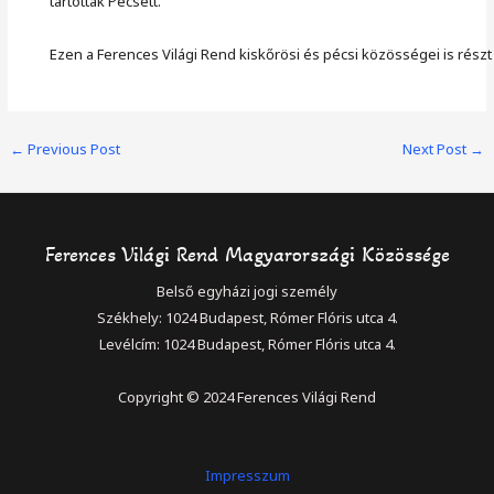
tartották Pécsett.
Ezen a Ferences Világi Rend kiskőrösi és pécsi közösségei is részt 
Post
←
Previous Post
Next Post
→
navigation
Ferences Világi Rend Magyarországi Közössége
Belső egyházi jogi személy
Székhely: 1024 Budapest, Rómer Flóris utca 4.
Levélcím: 1024 Budapest, Rómer Flóris utca 4.
Copyright © 2024 Ferences Világi Rend
Impresszum