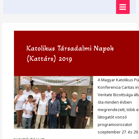
Skip
MAIN
to
content
MENU
Katolikus Társadalmi Napok
(Kattárs) 2019
A Magyar Katolikus P
Konferencia Caritas in
Veritate Bizottsága ált
óta minden évben
megrendezett, több e
látogatót vonzó
programsorozatot
szeptember 27. és 29.