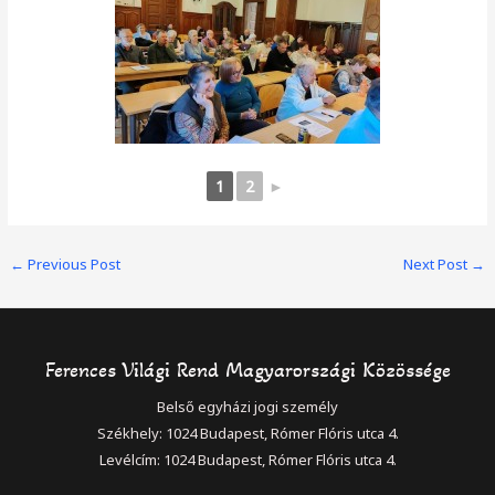
1
2
►
Post
←
Previous Post
Next Post
→
navigation
Ferences Világi Rend Magyarországi Közössége
Belső egyházi jogi személy
Székhely: 1024 Budapest, Rómer Flóris utca 4.
Levélcím: 1024 Budapest, Rómer Flóris utca 4.