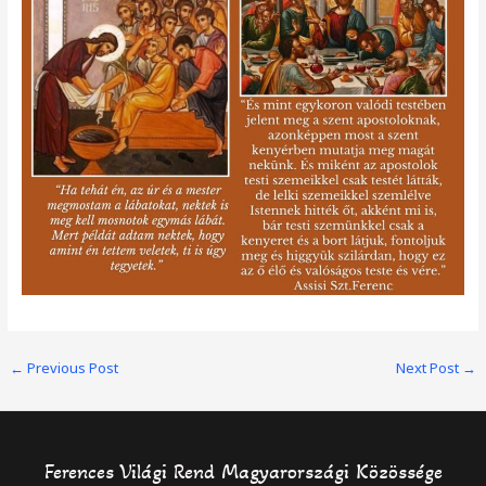
Post
←
Previous Post
Next Post
→
navigation
Ferences Világi Rend Magyarországi Közössége