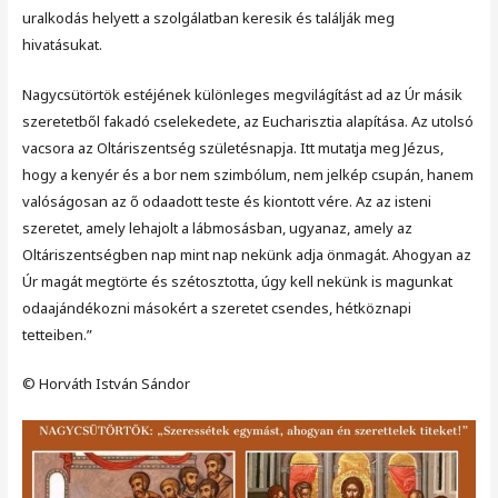
uralkodás helyett a szolgálatban keresik és találják meg
hivatásukat.
Nagycsütörtök estéjének különleges megvilágítást ad az Úr másik
szeretetből fakadó cselekedete, az Eucharisztia alapítása. Az utolsó
vacsora az Oltáriszentség születésnapja. Itt mutatja meg Jézus,
hogy a kenyér és a bor nem szimbólum, nem jelkép csupán, hanem
valóságosan az ő odaadott teste és kiontott vére. Az az isteni
szeretet, amely lehajolt a lábmosásban, ugyanaz, amely az
Oltáriszentségben nap mint nap nekünk adja önmagát. Ahogyan az
Úr magát megtörte és szétosztotta, úgy kell nekünk is magunkat
odaajándékozni másokért a szeretet csendes, hétköznapi
tetteiben.”
© Horváth István Sándor