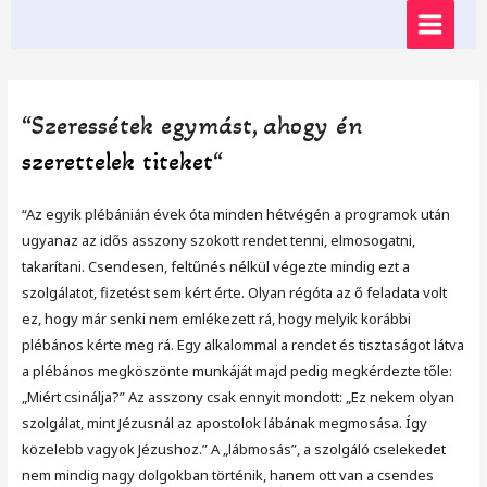
Skip
MAIN
to
content
MENU
“Szeressétek egymást, ahogy én
szerettelek titeket
“
“Az egyik plébánián évek óta minden hétvégén a programok után
ugyanaz az idős asszony szokott rendet tenni, elmosogatni,
takarítani. Csendesen, feltűnés nélkül végezte mindig ezt a
szolgálatot, fizetést sem kért érte. Olyan régóta az ő feladata volt
ez, hogy már senki nem emlékezett rá, hogy melyik korábbi
plébános kérte meg rá. Egy alkalommal a rendet és tisztaságot látva
a plébános megköszönte munkáját majd pedig megkérdezte tőle:
„Miért csinálja?” Az asszony csak ennyit mondott: „Ez nekem olyan
szolgálat, mint Jézusnál az apostolok lábának megmosása. Így
közelebb vagyok Jézushoz.” A „lábmosás”, a szolgáló cselekedet
nem mindig nagy dolgokban történik, hanem ott van a csendes