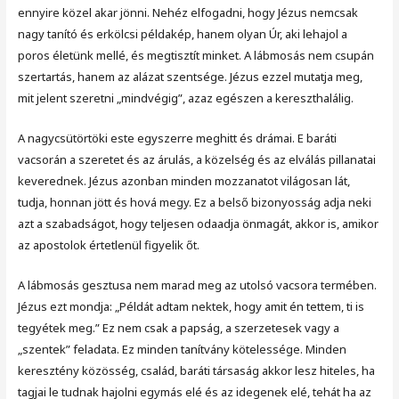
ennyire közel akar jönni. Nehéz elfogadni, hogy Jézus nemcsak
nagy tanító és erkölcsi példakép, hanem olyan Úr, aki lehajol a
poros életünk mellé, és megtisztít minket. A lábmosás nem csupán
szertartás, hanem az alázat szentsége. Jézus ezzel mutatja meg,
mit jelent szeretni „mindvégig”, azaz egészen a kereszthalálig.
A nagycsütörtöki este egyszerre meghitt és drámai. E baráti
vacsorán a szeretet és az árulás, a közelség és az elválás pillanatai
keverednek. Jézus azonban minden mozzanatot világosan lát,
tudja, honnan jött és hová megy. Ez a belső bizonyosság adja neki
azt a szabadságot, hogy teljesen odaadja önmagát, akkor is, amikor
az apostolok értetlenül figyelik őt.
A lábmosás gesztusa nem marad meg az utolsó vacsora termében.
Jézus ezt mondja: „Példát adtam nektek, hogy amit én tettem, ti is
tegyétek meg.” Ez nem csak a papság, a szerzetesek vagy a
„szentek” feladata. Ez minden tanítvány kötelessége. Minden
keresztény közösség, család, baráti társaság akkor lesz hiteles, ha
tagjai le tudnak hajolni egymás elé és az idegenek elé, tehát ha az