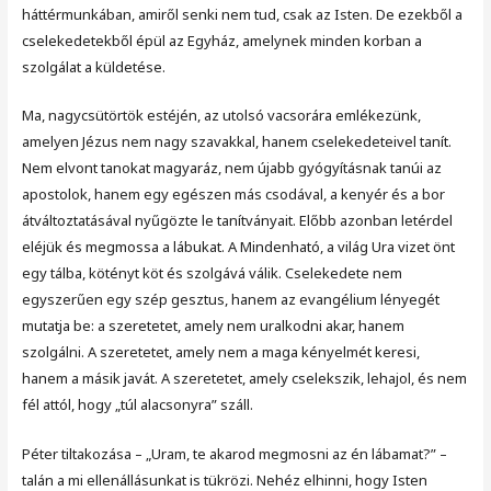
háttérmunkában, amiről senki nem tud, csak az Isten. De ezekből a
cselekedetekből épül az Egyház, amelynek minden korban a
szolgálat a küldetése.
Ma, nagycsütörtök estéjén, az utolsó vacsorára emlékezünk,
amelyen Jézus nem nagy szavakkal, hanem cselekedeteivel tanít.
Nem elvont tanokat magyaráz, nem újabb gyógyításnak tanúi az
apostolok, hanem egy egészen más csodával, a kenyér és a bor
átváltoztatásával nyűgözte le tanítványait. Előbb azonban letérdel
eléjük és megmossa a lábukat. A Mindenható, a világ Ura vizet önt
egy tálba, kötényt köt és szolgává válik. Cselekedete nem
egyszerűen egy szép gesztus, hanem az evangélium lényegét
mutatja be: a szeretetet, amely nem uralkodni akar, hanem
szolgálni. A szeretetet, amely nem a maga kényelmét keresi,
hanem a másik javát. A szeretetet, amely cselekszik, lehajol, és nem
fél attól, hogy „túl alacsonyra” száll.
Péter tiltakozása – „Uram, te akarod megmosni az én lábamat?” –
talán a mi ellenállásunkat is tükrözi. Nehéz elhinni, hogy Isten