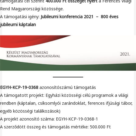
támogatási cél szerint
400.000 Ft összeget nyert
a Ferences Világi
Rend Magyarországi közössége.
A támogatási igény:
Jubileumi konferencia 2021 – 800 éves
jubileumi káptalan
EGYH-KCP-19-0368
azonosítószámú támogatás
A támogatott projekt: Egyházi közösségi célú programok a világi
rendben (káptalan, csíksomlyói zarándoklat, ferences ifjúsági tábor,
egyéb közösségi találkozások)
A projekt azonosító száma: EGYH-KCP-19-0368-1
A szerződött összeg és támogatás mértéke: 500.000 Ft