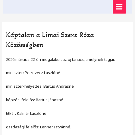
Skip
MAIN
to
content
MENU
Káptalan a Limai Szent Róza
Közösségben
2026 március 22-én megalakult az új tanács, amelynek tagjai:
miniszter: Petrovecz Lászlóné
miniszter-helyettes: Bartus Andrásné
képzési felelős: Bartus Jánosné
titkár: Kalmár Lászlóné
gazdasági felelős: Lenner Istvánné.