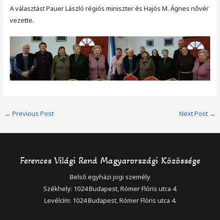
A választást Pauer László régiós miniszter és Hajós M. Ágnes nővér
vezette.
Post
←
Previous Post
Next Post
→
navigation
Ferences Világi Rend Magyarországi Közössége
Belső egyházi jogi személy
Székhely: 1024 Budapest, Rómer Flóris utca 4.
Levélcím: 1024 Budapest, Rómer Flóris utca 4.