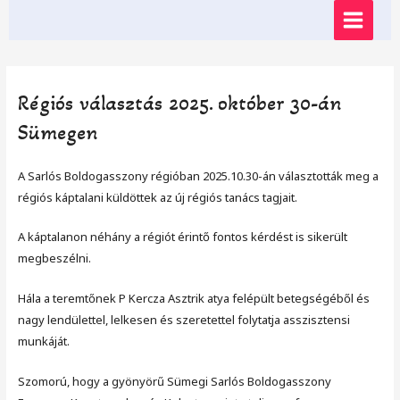
Skip
MAIN
to
content
MENU
Régiós választás 2025. október 30-án
Sümegen
A Sarlós Boldogasszony régióban 2025.10.30-án választották meg a
régiós káptalani küldöttek az új régiós tanács tagjait.
A káptalanon néhány a régiót érintő fontos kérdést is sikerült
megbeszélni.
Hála a teremtőnek P Kercza Asztrik atya felépült betegségéből és
nagy lendülettel, lelkesen és szeretettel folytatja asszisztensi
munkáját.
Szomorú, hogy a gyönyörű Sümegi Sarlós Boldogasszony