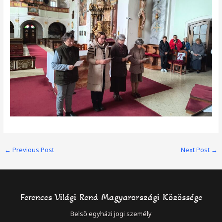
Post
←
Previous Post
Next Post
→
navigation
Ferences Világi Rend Magyarországi Közössége
Belső egyházi jogi személy