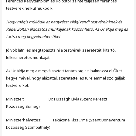
Ferences Kegytemplom és Kolostor szinte teljesen ferences
testvérek nélkül működik.
Hogy mégis működik az nagyrészt világi rendi testvéreinknek és
Rédei Zoltán áldozatos munkájának köszönhető. Az Úr áldja meg és
tartsa meg kegyelmében őket.
Jó volt látni és megtapasztalni a testvérek szeretetét, kitartó,
lelkiismeretes munkáját.
Az Úr áldja meg a megválasztott tanács tagjait, halmozza el Őket
kegyelmével, hogy alázattal, szeretettel és türelemmel szolgálják
testvéreiket.
Miniszter: Dr. Huszágh Lívia (Szent Kereszt
Közösség Sümeg)
Miniszterhelyettes: Takácsné Kiss Irma (Szent Bonaventura
közösség Szombathely)