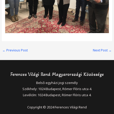
Post
←
Previous Post
Next Post
→
navigation
Ferences Világi Rend Magyarországi Közössége
Belső egyházi jogi személy
Székhely: 1024 Budapest, Rómer Flóris utca 4.
Levélcím: 1024 Budapest, Rómer Flóris utca 4.
Copyright © 2024 Ferences Világi Rend