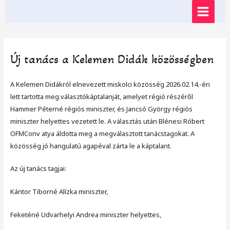
Skip
MAIN
to
content
MENU
Új tanács a Kelemen Didák közösségben
A Kelemen Didákról elnevezett miskolci közösség 2026.02.14.-én
lett tartotta meg választókáptalanját, amelyet régió részéről
Hammer Péterné régiós miniszter, és Jancsó György régiós
miniszter helyettes vezetett le. A választás után Blénesi Róbert
OFMConv atya áldotta meg a megválasztott tanácstagokat. A
közösség jó hangulatú agapéval zárta le a káptalant.
Az új tanács tagjai:
Kántor Tiborné Alízka miniszter,
Feketéné Udvarhelyi Andrea miniszter helyettes,