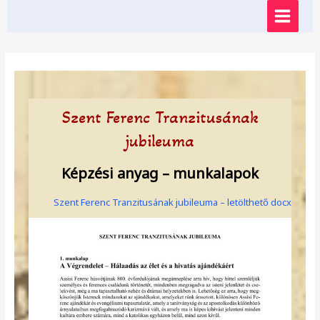
Skip
MAIN
to
content
MENU
Szent Ferenc Tranzitusának
jubileuma
Képzési anyag – munkalapok
Szent Ferenc Tranzitusának jubileuma – letölthető docx