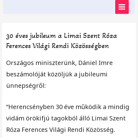
Skip
MAIN
to
content
MENU
30 éves jubileum a Limai Szent Róza
Ferences Világi Rendi Közösségben
Országos miniszterünk, Dániel Imre
beszámolóját közöljük a jubileumi
ünnepségről:
“Herencsényben 30 éve működik a mindig
vidám örökifjú tagokból álló Limai Szent
Róza Ferences Világi Rendi Közösség.