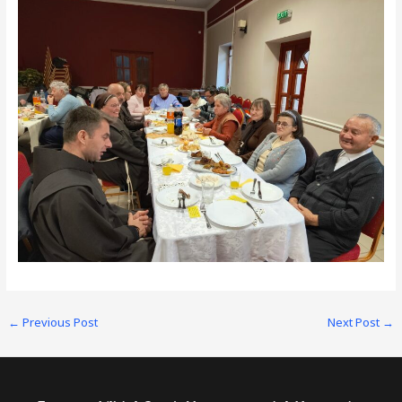
Post
←
Previous Post
Next Post
→
navigation