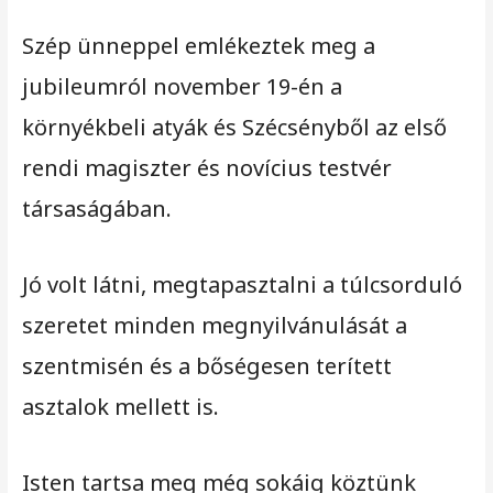
Szép ünneppel emlékeztek meg a
jubileumról november 19-én a
környékbeli atyák és Szécsényből az első
rendi magiszter és novícius testvér
társaságában.
Jó volt látni, megtapasztalni a túlcsorduló
szeretet minden megnyilvánulását a
szentmisén és a bőségesen terített
asztalok mellett is.
Isten tartsa meg még sokáig köztünk