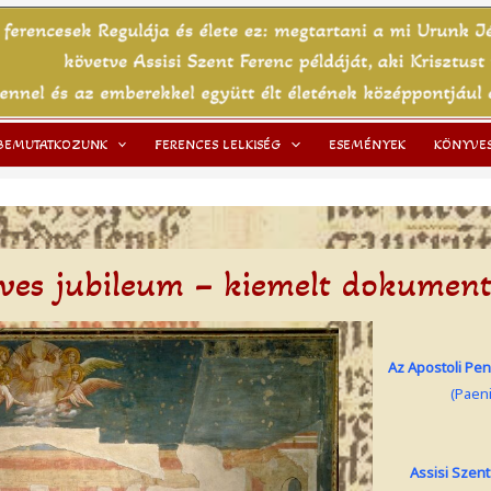
BEMUTATKOZUNK
FERENCES LELKISÉG
ESEMÉNYEK
KÖNYVE
ves jubileum – kiemelt dokume
Az Apostoli Pen
(Paeni
Assisi Szent