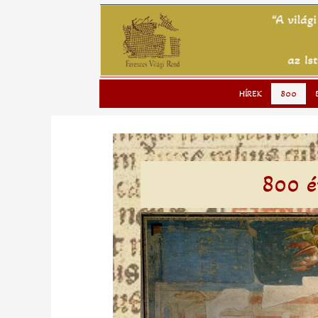
to
content
HÍREK
800
800 é