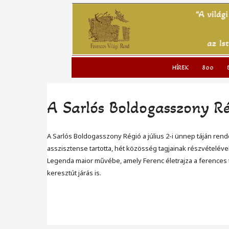
to
content
HÍREK
800
A Sarlós Boldogasszony Ré
A Sarlós Boldogasszony Régió a július 2-i ünnep táján rend
asszisztense tartotta, hét közösség tagjainak részvételével
Legenda maior művébe, amely Ferenc életrajza a ferences te
keresztút járás is.