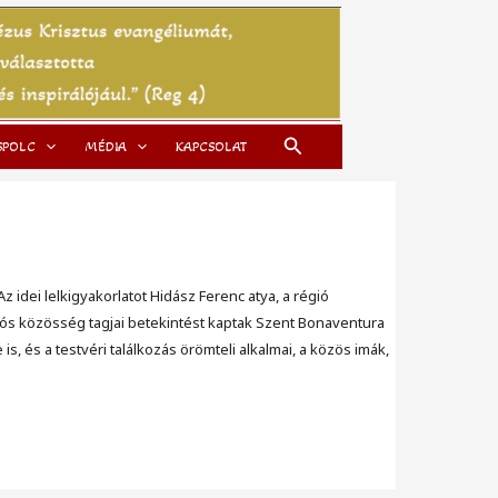
Search
SPOLC
MÉDIA
KAPCSOLAT
idei lelkigyakorlatot Hidász Ferenc atya, a régió
régiós közösség tagjai betekintést kaptak Szent Bonaventura
 és a testvéri találkozás örömteli alkalmai, a közös imák,