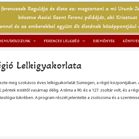
BEMUTATKOZUNK
FERENCES LELKISÉG
ESEMÉNYEK
KÖNYVE
gió Lelkigyakorlata
ezte meg szokásos éves lelkigyakorlatát Sümegen, a régió központjában. Az 
, péntek estétől vasárnap délig. A téma a 90. és a 127. zsoltár volt, és a 
ológia tükrében. A program részét jelentette a zsolozsma és a szentmise is,