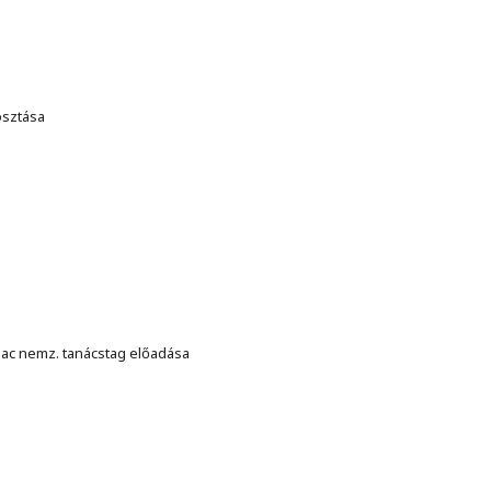
osztása
ebac nemz. tanácstag előadása