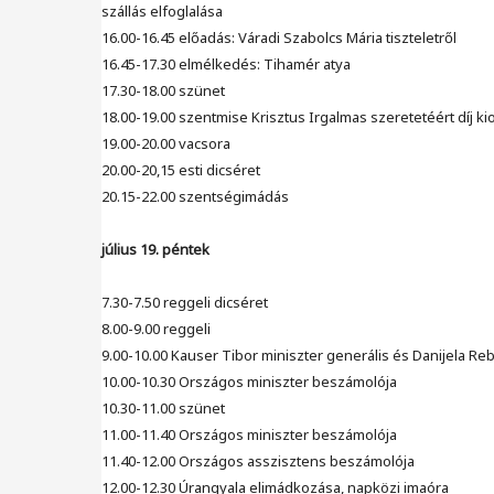
szállás elfoglalása
16.00-16.45 előadás: Váradi Szabolcs Mária tiszteletről
16.45-17.30 elmélkedés: Tihamér atya
17.30-18.00 szünet
18.00-19.00 szentmise Krisztus Irgalmas szeretetéért díj ki
19.00-20.00 vacsora
20.00-20,15 esti dicséret
20.15-22.00 szentségimádás
július 19. péntek
7.30-7.50 reggeli dicséret
8.00-9.00 reggeli
9.00-10.00 Kauser Tibor miniszter generális és Danijela R
10.00-10.30 Országos miniszter beszámolója
10.30-11.00 szünet
11.00-11.40 Országos miniszter beszámolója
11.40-12.00 Országos asszisztens beszámolója
12.00-12.30 Úrangyala elimádkozása, napközi imaóra