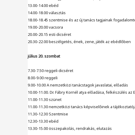
13.00-14.00 ebéd
14.00-18.00 választás
18.00-18.45 szentmise és az új tanács tagjainak fogadalomt
19.00-20.00 vacsora
20.00-20.15 esti dicséret
20.30-22.00 beszélgetés, ének, zene, játék az ebédlőben
július 20. szombat
7.30-7.50 reggeli dicséret
8.00-9.00 reggeli
9.00-10.00 A nemzetközi tanácstagok javaslatai, előadás
10.00-11.00. Dr. Fábry Kornél atya előadása, felkészülés a
11.00-11.30 szünet
11.00-11.30 nemzetközi tanács képviselőinek a tájékoztatój
11.30-12.30 Szentmise
12.30-13.30 ebéd
13.30-15.00 összepakolás, rendrakás, elutazás