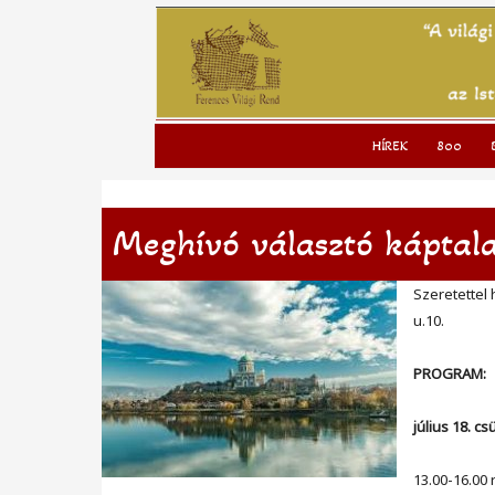
to
content
HÍREK
800
Meghívó választó káptal
Szeretettel 
u.10.
PROGRAM:
július 18. cs
13.00-16.00 