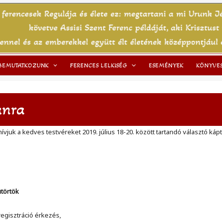
BEMUTATKOZUNK
FERENCES LELKISÉG
ESEMÉNYEK
KÖNYVE
anra
hívjuk a kedves testvéreket 2019. július 18-20. között tartandó választó ká
ütörtök
regisztráció érkezés,