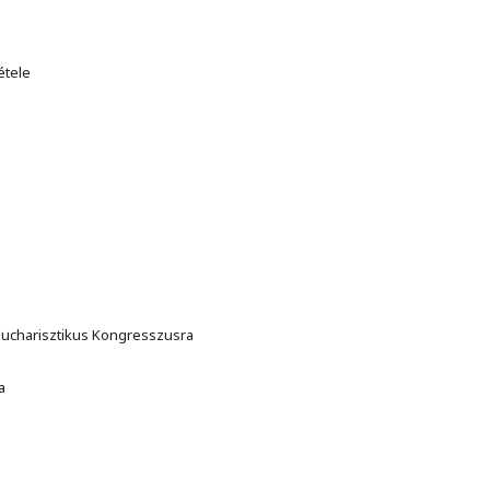
étele
z Eucharisztikus Kongresszusra
a