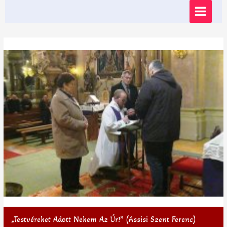
Skip
MAIN
to
content
MENU
„Testvéreket Adott Nekem Az Úr!” (Assisi Szent Ferenc)