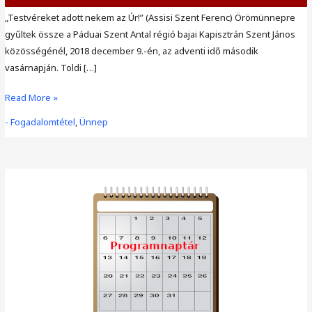
„Testvéreket adott nekem az Úr!” (Assisi Szent Ferenc) Örömünnepre
gyűltek össze a Páduai Szent Antal régió bajai Kapisztrán Szent János
közösségénél, 2018 december 9.-én, az adventi idő második
vasárnapján. Toldi […]
„Testvéreket
Read More »
adott
- Fogadalomtétel
,
Ünnep
nekem
az
Úr!”
(Assisi
Szent
Ferenc)