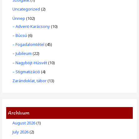
Szolgálat
(1)
Uncategorized
(2)
Ünnep
(102)
– Advent-Karácsony
(10)
– Búcsú
(6)
– Fogadalomtétel
(45)
– Jubileum
(22)
– Nagyböjt-Húsvét
(10)
– Stigmatizáció
(4)
Zarándoklat, tábor
(13)
Archívum
August 2026
(1)
July 2026
(2)