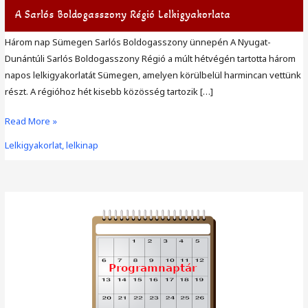
A Sarlós Boldogasszony Régió Lelkigyakorlata
Három nap Sümegen Sarlós Boldogasszony ünnepén A Nyugat-
Dunántúli Sarlós Boldogasszony Régió a múlt hétvégén tartotta három
napos lelkigyakorlatát Sümegen, amelyen körülbelül harmincan vettünk
részt. A régióhoz hét kisebb közösség tartozik […]
A
Read More »
Sarlós
Lelkigyakorlat, lelkinap
Boldogasszony
Régió
Lelkigyakorlata