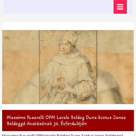
Skip
MAIN
to
content
MENU
Massimo Fusarelli OFM Levele Boldog Duns Scotus Janos
Boldoggá Avatásának 30. Évfordulóján
Massimo Fusarelli OFM levele Boldog Duns Scotus Janos boldoggá