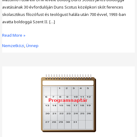
avatásának 30 évfordulóján Duns Scotus középkori skót ferences
skolasztikus filozófust és teológust halála után 700 évvel, 1993-ban
avatta boldoggá Szent II. […]
Massimo
Read More »
Fusarelli
Nemzetközi
,
Ünnep
OFM
levele
Boldog
Duns
Scotus
Janos
boldoggá
avatásának
30.
évfordulóján