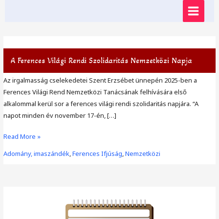
Skip
MAIN
to
content
MENU
A Ferences Világi Rendi Szolidaritás Nemzetközi Napja
Az irgalmasság cselekedetei Szent Erzsébet ünnepén 2025-ben a
Ferences Világi Rend Nemzetközi Tanácsának felhívására első
alkalommal kerül sor a ferences világi rendi szolidaritás napjára. “A
napot minden év november 17-én, […]
A
Read More »
ferences
Adomány, imaszándék
,
Ferences Ifjúság
,
Nemzetközi
világi
rendi
szolidaritás
nemzetközi
napja