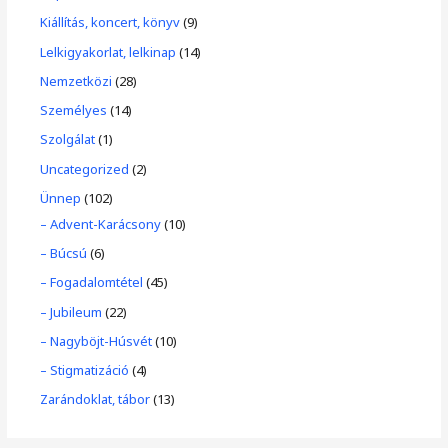
Kiállítás, koncert, könyv
(9)
Lelkigyakorlat, lelkinap
(14)
Nemzetközi
(28)
Személyes
(14)
Szolgálat
(1)
Uncategorized
(2)
Ünnep
(102)
– Advent-Karácsony
(10)
– Búcsú
(6)
– Fogadalomtétel
(45)
– Jubileum
(22)
– Nagyböjt-Húsvét
(10)
– Stigmatizáció
(4)
Zarándoklat, tábor
(13)