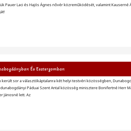
jük Pauer Laci és Hajós Ágnes nővér közreműködését, valamint Kauserné 
át!
nabogdányban És Esztergomban
n került sor a választókáptalanra két helyi testvéri közösségben, Dunabo
dunabogdányi Páduai Szent Antal közösség minisztere Bonifertné Herr Már
r Jánosné lett. Az
n