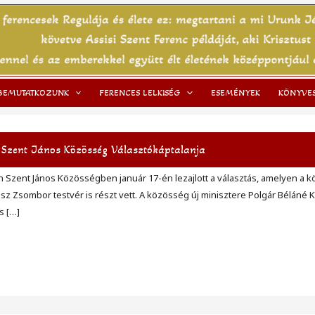
BEMUTATKOZUNK
FERENCES LELKISÉG
ESEMÉNYEK
KÖNYVE
 Szent János Közösség Választókáptalanja
n Szent János Közösségben január 17-én lezajlott a választás, amelyen a 
sz Zsombor testvér is részt vett. A közösség új minisztere Polgár Béláné Ka
s […]