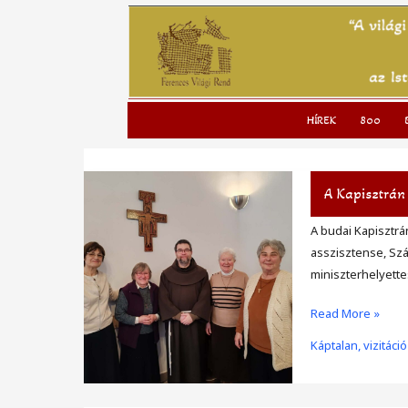
to
content
HÍREK
800
A Kapisztrán
A budai Kapisztrá
asszisztense, Szá
miniszterhelyette
A
Read More »
Kapisztrán
Káptalan, vizitáció
Szent
János
közösség