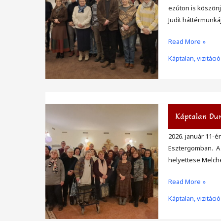
ezúton is köszön
Judit háttérmunkáj
A
Read More »
budapesti
Káptalan, vizitáció
Árpád-
házi
Szent
Erzsébet
Közösség
Káptalan Du
megújult
Tanácsa
2026. január 11-é
Esztergomban. A 
helyettese Melche
Káptalan
Read More »
Dunabogdányba
Káptalan, vizitáció
és
Esztergomban