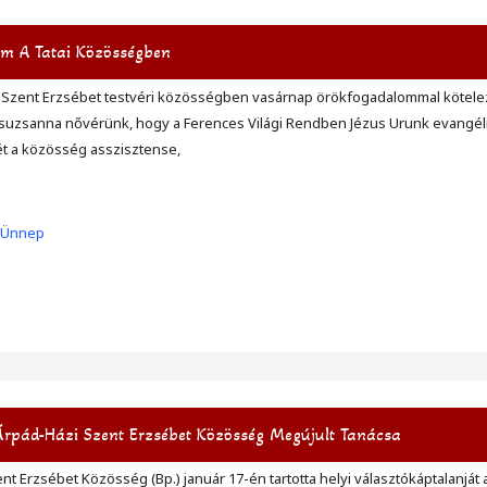
a
m A Tatai Közösségben
zi Szent Erzsébet testvéri közösségben vasárnap örökfogadalommal kötele
suzsanna nővérünk, hogy a Ferences Világi Rendben Jézus Urunk evangél
ét a közösség asszisztense,
Ünnep
Árpád-Házi Szent Erzsébet Közösség Megújult Tanácsa
nt Erzsébet Közösség (Bp.) január 17-én tartotta helyi választókáptalanját