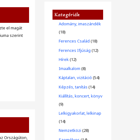
Kategóriák
Adomány, imaszándék
zte el magát
(18)
iuma szerint
Ferences Család
(18)
Ferences Ifjúság
(12)
Hírek
(12)
Imaalkalom
(8)
Káptalan, vizitáció
(54)
Képzés, tanítás
(14)
Kiállítás, koncert, könyv
(9)
Lelkigyakorlat, lelkinap
(14)
Nemzetközi
(28)
 az Országúton,
Személyes
(14)