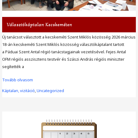
Választókáptalan Kecskeméten
Új tanácsot választott a kecskeméti Szent Miklós közösség 2026 március
18-án kecskeméti Szent Miklós közösség választókáptalant tartott
a Páduai Szent Antal régió tanácstagjainak vezetésével. Fejes Antal
OFM régiós asszisztens testvér és Szászi András régiós miniszter
segítették a
Választókáptalan
Tovább olvasom
Kecskeméten
Káptalan, vizitáció
,
Uncategorized