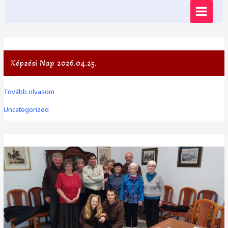
Skip
MAIN
to
content
MENU
Képzési Nap 2026.04.25.
Képzési
Tovább olvasom
nap
Uncategorized
2026.04.25.