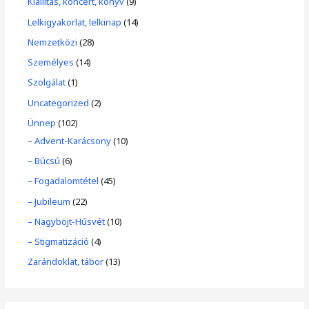
Kiállítás, koncert, könyv
(9)
Lelkigyakorlat, lelkinap
(14)
Nemzetközi
(28)
Személyes
(14)
Szolgálat
(1)
Uncategorized
(2)
Ünnep
(102)
– Advent-Karácsony
(10)
– Búcsú
(6)
– Fogadalomtétel
(45)
– Jubileum
(22)
– Nagyböjt-Húsvét
(10)
– Stigmatizáció
(4)
Zarándoklat, tábor
(13)