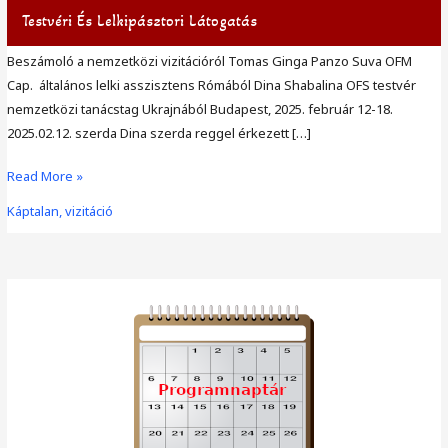
Testvéri És Lelkipásztori Látogatás
Beszámoló a nemzetközi vizitációról Tomas Ginga Panzo Suva OFM
Cap. általános lelki asszisztens Rómából Dina Shabalina OFS testvér
nemzetközi tanácstag Ukrajnából Budapest, 2025. február 12-18.
2025.02.12. szerda Dina szerda reggel érkezett […]
Testvéri
Read More »
és
Káptalan, vizitáció
lelkipásztori
látogatás