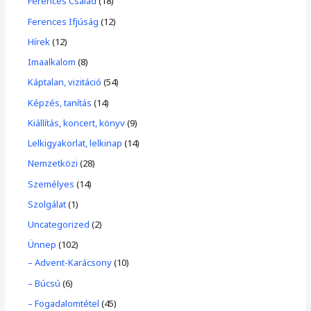
Ferences Család
(18)
Ferences Ifjúság
(12)
Hírek
(12)
Imaalkalom
(8)
Káptalan, vizitáció
(54)
Képzés, tanítás
(14)
Kiállítás, koncert, könyv
(9)
Lelkigyakorlat, lelkinap
(14)
Nemzetközi
(28)
Személyes
(14)
Szolgálat
(1)
Uncategorized
(2)
Ünnep
(102)
– Advent-Karácsony
(10)
– Búcsú
(6)
– Fogadalomtétel
(45)