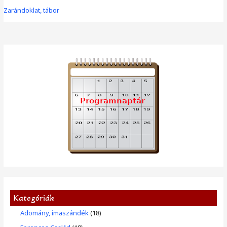
Zarándoklat
Zarándoklat, tábor
2024
(FeZ)
Kategóriák
Adomány, imaszándék
(18)