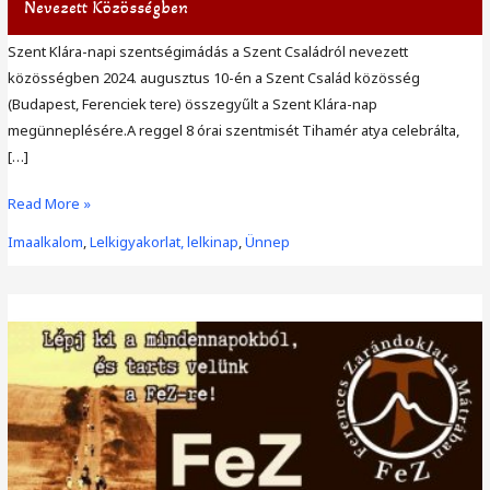
Nevezett Közösségben
Szent Klára-napi szentségimádás a Szent Családról nevezett
közösségben 2024. augusztus 10-én a Szent Család közösség
(Budapest, Ferenciek tere) összegyűlt a Szent Klára-nap
megünneplésére.A reggel 8 órai szentmisét Tihamér atya celebrálta,
[…]
Szent
Read More »
Klára-
Imaalkalom
,
Lelkigyakorlat, lelkinap
,
Ünnep
napi
szentségimádás
a
Szent
Családról
nevezett
közösségben