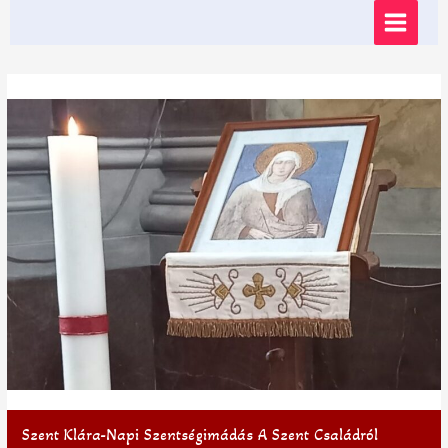
Skip
MAIN
to
content
MENU
Szent Klára-Napi Szentségimádás A Szent Családról